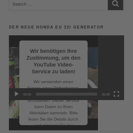
Search
Search
for:
DER NEUE HONDA EU 22I GENERATOR
Video-
Player
Wir benötigen Ihre
Zustimmung, um den
YouTube Video-
Service zu laden!
Wir verwenden einen
Service eines Drittanbieters,
um Videoinhalte
00:00
00:00
einzubetten. Dieser Service
kann Daten zu Ihren
Aktivitäten sammeln. Bitte
lesen Sie die Details durch
NEUESTE BEITRÄGE
und stimmen Sie der
Nutzung des Service zu, um