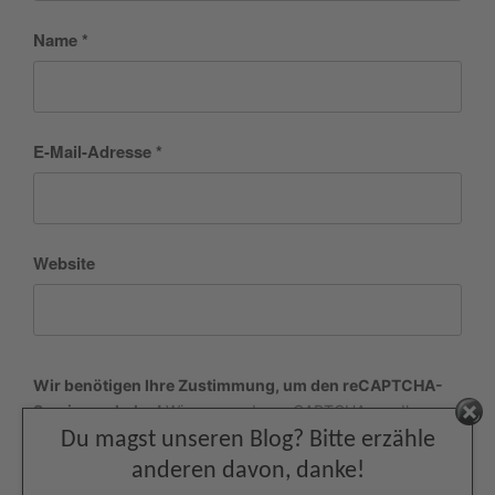
Name
*
E-Mail-Adresse
*
Website
Wir benötigen Ihre Zustimmung, um den reCAPTCHA-
Service zu laden!
Wir verwenden reCAPTCHA, um Ihre
Facebook
eingegebenen Informationen zu überprüfen. Dieser Service
Du magst unseren Blog? Bitte erzähle
kann Daten zu Ihren Aktivitäten sammeln. Bitte
anderen davon, danke!
lesen Sie die Details durch
und