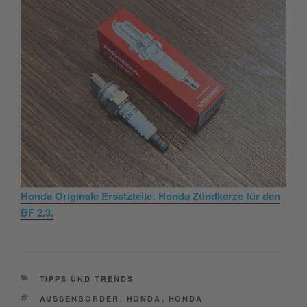
Honda Originale Ersatzteile: Honda Zündkerze für den
BF 2.3.
CATEGORIES
TIPPS UND TRENDS
TAGS
AUSSENBORDER
,
HONDA
,
HONDA