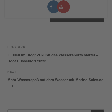
stimmen Sie der Nutzung des Service zu
, um fortzufahren.
Beitragsnavigation
Previous
PREVIOUS
Post
Neu im Blog: Zukunft des Wassersports startet –
Boot Düsseldorf 2025!
Next
NEXT
Post
Mehr Wasserspaß auf dem Wasser mit Marine-Sales.de