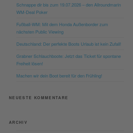
Schnappe dir bis zum 19.07.2026 – den Allroundmarin
dieses Video anzusehen.
WM-Deal Poker
Mehr Informationen
Fußball-WM: Mit dem Honda Außenborder zum
nächsten Public Viewing
Akzeptieren
Deutschland: Der perfekte Boots Urlaub ist kein Zufall!
powered by
Usercentrics
Consent Management
Grabner Schlauchboote: Jetzt das Ticket für spontane
Platform
&
eRecht24
Freiheit lösen!
Machen wir dein Boot bereit für den Frühling!
NEUESTE KOMMENTARE
ARCHIV