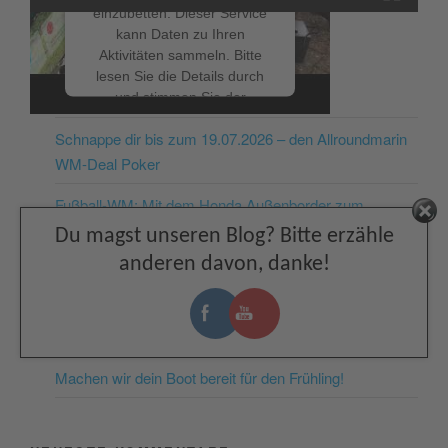
einzubetten. Dieser Service
kann Daten zu Ihren
Aktivitäten sammeln. Bitte
lesen Sie die Details durch
NEUESTE BEITRÄGE
und stimmen Sie der
Nutzung des Service zu, um
Schnappe dir bis zum 19.07.2026 – den Allroundmarin
dieses Video anzusehen.
WM-Deal Poker
Mehr Informationen
Fußball-WM: Mit dem Honda Außenborder zum
Facebook
nächsten Public Viewing
Du magst unseren Blog? Bitte erzähle
Akzeptieren
anderen davon, danke!
Deutschland: Der perfekte Boots Urlaub ist kein Zufall!
powered by
Usercentrics
Consent Management
Grabner Schlauchboote: Jetzt das Ticket für spontane
Platform
&
eRecht24
Freiheit lösen!
Machen wir dein Boot bereit für den Frühling!