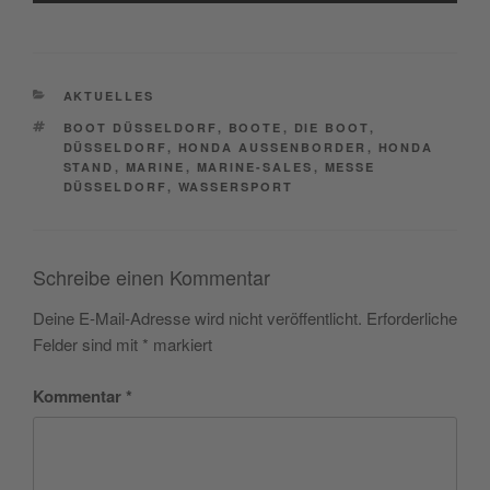
Akzeptieren
CATEGORIES
powered by
Usercentrics Consent
AKTUELLES
Management Platform
&
eRecht24
TAGS
BOOT DÜSSELDORF
,
BOOTE
,
DIE BOOT
,
DÜSSELDORF
,
HONDA AUSSENBORDER
,
HONDA
STAND
,
MARINE
,
MARINE-SALES
,
MESSE
DÜSSELDORF
,
WASSERSPORT
Schreibe einen Kommentar
Deine E-Mail-Adresse wird nicht veröffentlicht.
Erforderliche
Felder sind mit
*
markiert
Kommentar
*