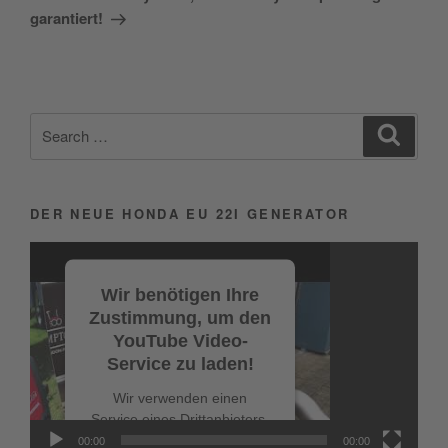
garantiert!
Search
Search
for:
DER NEUE HONDA EU 22I GENERATOR
Video-
Player
Wir benötigen Ihre
Zustimmung, um den
YouTube Video-
Service zu laden!
Wir verwenden einen
Service eines Drittanbieters,
um Videoinhalte
00:00
00:00