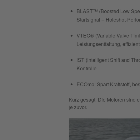
BLAST™ (Boosted Low Spee
Startsignal – Holeshot-Perfo
VTEC® (Variable Valve Timin
Leistungsentfaltung, effizien
iST (Intelligent Shift and Thr
Kontrolle.
ECOmo: Spart Kraftstoff, be
Kurz gesagt: Die Motoren sind ef
je zuvor.