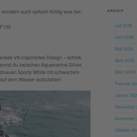
 sondern auch optisch richtig was her:
ARCHIV
Juli 2026
BF150
Juni 2026
Mai 2026
ankes V8-inspiriertes Design – schick,
April 2026
kannst du zwischen Aquamarine Silver,
ndneuen Sporty White mit schwarzem
März 2026
m auf dem Wasser aufzufallen!
Februar 2
Januar 20
Dezember 
November 
Oktober 2