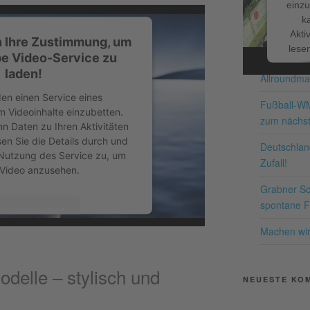
einzu
k
NEUESTE BE
Akti
n Ihre Zustimmung, um
lesen
e Video-Service zu
Schnappe d
u
laden!
Allroundma
Nutzu
die
en einen Service eines
Fußball-W
um Videoinhalte einzubetten.
zum nächst
nn Daten zu Ihren Aktivitäten
Me
sen Sie die Details durch und
Deutschland
Nutzung des Service zu, um
Zufall!
 Video anzusehen.
Grabner Sch
pow
spontane Fr
Co
Informationen
P
Machen wir 
kzeptieren
delle – stylisch und
entrics Consent Management
NEUESTE KO
form
&
eRecht24