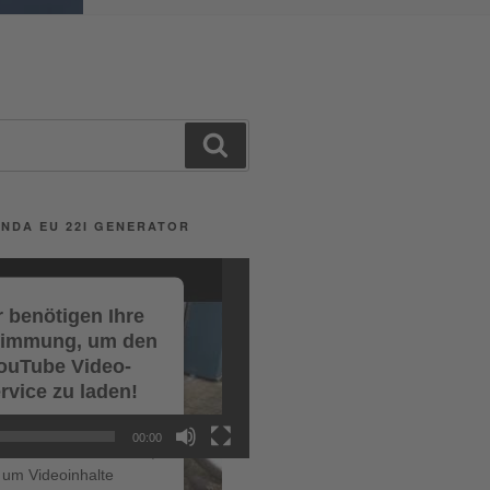
Search
NDA EU 22I GENERATOR
 benötigen Ihre
timmung, um den
ouTube Video-
rvice zu laden!
r verwenden einen
00:00
ce eines Drittanbieters,
um Videoinhalte