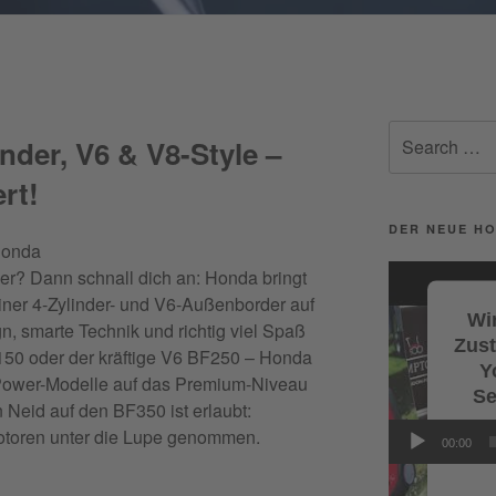
Facebook
Search
nder, V6 & V8-Style –
for:
rt!
DER NEUE HO
Honda
Video-
er? Dann schnall dich an: Honda bringt
Player
iner 4-Zylinder- und V6-Außenborder auf
Wir
gn,
smarte Technik und richtig viel Spaß
Zus
50 oder der kräftige V6 BF250 – Honda
Y
Power-Modelle auf das Premium-Niveau
Se
 Neid auf den BF350 ist erlaubt:
toren unter die Lupe genommen.
Wi
00:00
Servi