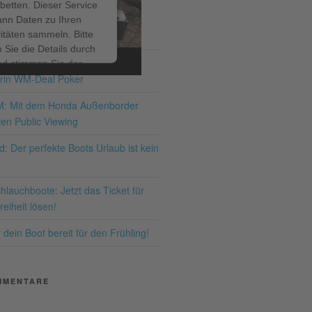
betten. Dieser Service
ann Daten zu Ihren
ITRÄGE
vitäten sammeln. Bitte
 Sie die Details durch
ir bis zum 19.07.2026 – den
nd stimmen Sie der
rin WM-Deal Poker
ng des Service zu, um
ses Video anzusehen.
M: Mit dem Honda Außenborder
en Public Viewing
hr Informationen
: Der perfekte Boots Urlaub ist kein
Akzeptieren
lauchboote: Jetzt das Ticket für
ered by
Usercentrics
eiheit lösen!
nsent Management
latform
&
eRecht24
dein Boot bereit für den Frühling!
MMENTARE