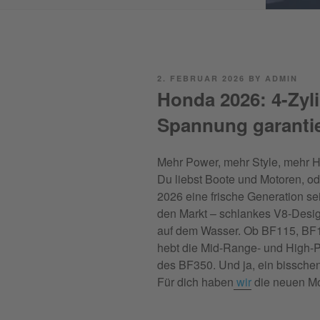
POSTED
2. FEBRUAR 2026
BY
ADMIN
ON
Honda 2026: 4-Zyli
Spannung garantie
Mehr Power, mehr Style, mehr 
Du liebst Boote und Motoren, od
2026 eine frische Generation se
den Markt – schlankes V8-Desi
auf dem Wasser. Ob BF115, BF1
hebt die Mid-Range- und High-
des BF350. Und ja, ein bisschen
Für dich haben
wir
die neuen Mo