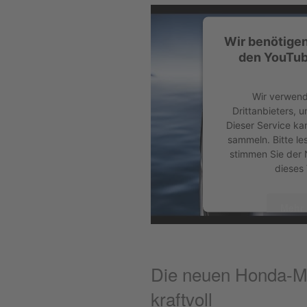
Wir benötige
den YouTub
Wir verwend
Drittanbieters, 
Dieser Service ka
sammeln. Bitte le
stimmen Sie der 
dieses
Mehr 
A
Die neuen Honda-Mo
powered by
Userc
Plat
kraftvoll