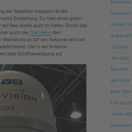
Dezember 
g der Satelliten ersparen dir die
November 
uelle Einstellung. Du hast einen guten
Oktober 2
 auf See sowie auch im Hafen. Durch das
mmer sucht die
TracVision
den
August 20
ner Wende bis zu 30° pro Sekunde wird ein
währleistet. Die in der Antenne
Juli 2024
en jede Schiffsbewegung auf.
Juni 2024
Mai 2024
April 2024
März 2024
Februar 2
Januar 20
Dezember 