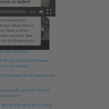
rvice zu laden!
r verwenden einen
00:00
ce eines Drittanbieters,
um Videoinhalte
betten. Dieser Service
ann Daten zu Ihren
ITRÄGE
vitäten sammeln. Bitte
 Sie die Details durch
ir bis zum 19.07.2026 – den
nd stimmen Sie der
rin WM-Deal Poker
ng des Service zu, um
ses Video anzusehen.
M: Mit dem Honda Außenborder
en Public Viewing
hr Informationen
: Der perfekte Boots Urlaub ist kein
Akzeptieren
lauchboote: Jetzt das Ticket für
ered by
Usercentrics
eiheit lösen!
nsent Management
latform
&
eRecht24
dein Boot bereit für den Frühling!