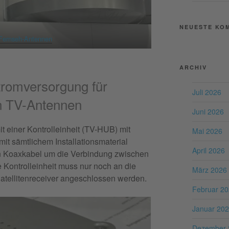
NEUESTE KO
Fernseh-Antennen
ARCHIV
tromversorgung für
Juli 2026
en TV-Antennen
Juni 2026
t einer Kontrolleinheit (TV-HUB) mit
Mai 2026
t sämtlichem Installationsmaterial
April 2026
ein Koaxkabel um die Verbindung zwischen
e Kontrolleinheit muss nur noch an die
März 2026
atellitenreceiver angeschlossen werden.
Februar 2
Januar 20
Dezember 