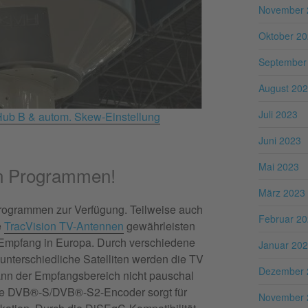
November 
Oktober 2
September
August 20
Juli 2023
Hub B & autom. Skew-Einstellung
Juni 2023
Mai 2023
n Programmen!
März 2023
rogrammen zur Verfügung. Teilweise auch
Februar 2
e
TracVision TV-Antennen
gewährleisten
n Empfang in Europa. Durch verschiedene
Januar 20
unterschiedliche Satelliten werden die TV
Dezember 
ann der Empfangsbereich nicht pauschal
erte DVB®-S/DVB®-S2-Encoder sorgt für
November 