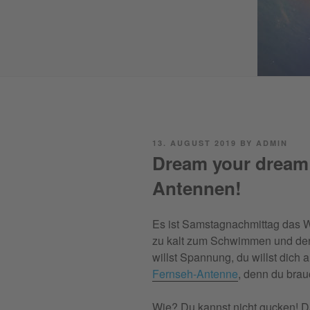
POSTED
13. AUGUST 2019
BY
ADMIN
ON
Dream your dream
Antennen!
Es ist Samstagnachmittag das Wa
zu kalt zum Schwimmen und der
willst Spannung, du willst dich a
Fernseh-Antenne
, denn du brau
Wie? Du kannst nicht gucken! D