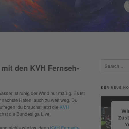
Facebook
Search
 mit den KVH Fernseh-
for:
DER NEUE HO
sser ist ruhig der Wind nur mäßig. Es ist
Video-
 nächste Hafen, auch zu weit weg. Du
Player
ufregen, du brauchst jetzt die
KVH
Wir
chst die Bundesliga Live.
Zus
Y
ann nichts wie los, denn
KVH Fernseh-