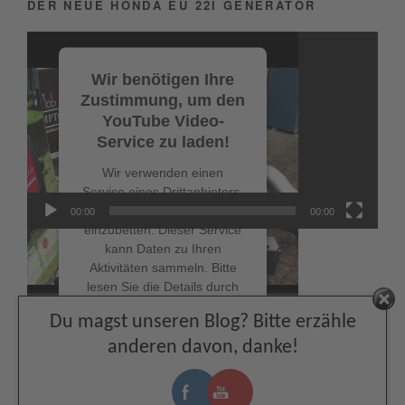
DER NEUE HONDA EU 22I GENERATOR
Video-
Player
Wir benötigen Ihre
Zustimmung, um den
YouTube Video-
Service zu laden!
Wir verwenden einen
Service eines Drittanbieters,
um Videoinhalte
00:00
00:00
einzubetten. Dieser Service
kann Daten zu Ihren
Aktivitäten sammeln. Bitte
lesen Sie die Details durch
NEUESTE BEITRÄGE
und stimmen Sie der
Facebook
Du magst unseren Blog? Bitte erzähle
Nutzung des Service zu, um
Schnappe dir bis zum 19.07.2026 – den Allroundmarin
dieses Video anzusehen.
anderen davon, danke!
WM-Deal Poker
Mehr Informationen
Fußball-WM: Mit dem Honda Außenborder zum