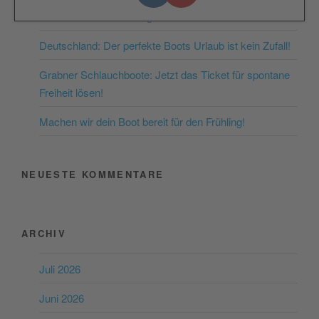
nächsten Public Viewing
Akzeptieren
Deutschland: Der perfekte Boots Urlaub ist kein Zufall!
powered by
Usercentrics
Consent Management
Grabner Schlauchboote: Jetzt das Ticket für spontane
Platform
&
eRecht24
Freiheit lösen!
Machen wir dein Boot bereit für den Frühling!
NEUESTE KOMMENTARE
ARCHIV
Juli 2026
Juni 2026