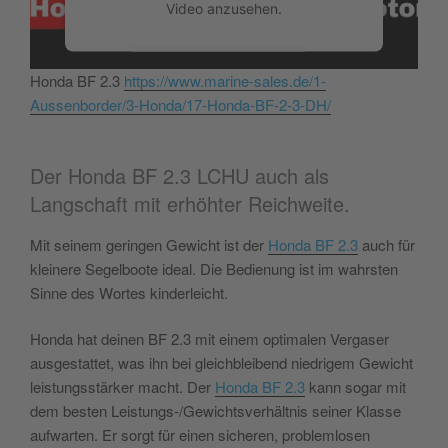
Video anzusehen.
Mehr Informationen
Honda BF 2.3
https://www.marine-sales.de/1-
Aussenborder/3-Honda/17-Honda-BF-2-3-DH/
Akzeptieren
powered by
Usercentrics Consent
Der Honda BF 2.3 LCHU auch als
Management Platform
&
eRecht24
Langschaft mit erhöhter Reichweite.
Mit seinem geringen Gewicht ist der
Honda BF 2.3
auch für
kleinere Segelboote ideal. Die Bedienung ist im wahrsten
Sinne des Wortes kinderleicht.
Honda hat deinen BF 2.3 mit einem optimalen Vergaser
ausgestattet, was ihn bei gleichbleibend niedrigem Gewicht
leistungsstärker macht. Der
Honda BF 2.3
kann sogar mit
dem besten Leistungs-/Gewichtsverhältnis seiner Klasse
aufwarten. Er sorgt für einen sicheren, problemlosen