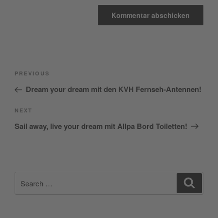
Beitragsnavigation
Previous
PREVIOUS
Post
Dream your dream mit den KVH Fernseh-Antennen!
Next
NEXT
Post
Sail away, live your dream mit Allpa Bord Toiletten!
Search
Search
for: