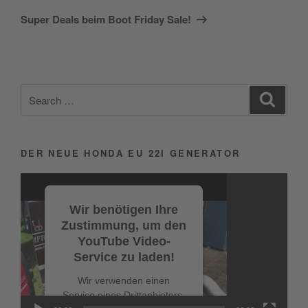
Post
Super Deals beim Boot Friday Sale!
Search
Search
for:
DER NEUE HONDA EU 22I GENERATOR
Video-
Player
Wir benötigen Ihre
Zustimmung, um den
YouTube Video-
Service zu laden!
Wir verwenden einen
Service eines Drittanbieters,