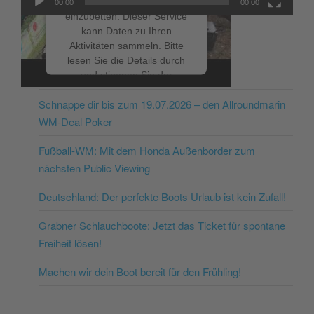
um Videoinhalte
00:00
00:00
einzubetten. Dieser Service
kann Daten zu Ihren
Aktivitäten sammeln. Bitte
lesen Sie die Details durch
NEUESTE BEITRÄGE
und stimmen Sie der
Nutzung des Service zu, um
Schnappe dir bis zum 19.07.2026 – den Allroundmarin
dieses Video anzusehen.
WM-Deal Poker
Mehr Informationen
Fußball-WM: Mit dem Honda Außenborder zum
nächsten Public Viewing
Akzeptieren
Deutschland: Der perfekte Boots Urlaub ist kein Zufall!
powered by
Usercentrics
Consent Management
Grabner Schlauchboote: Jetzt das Ticket für spontane
Platform
&
eRecht24
Freiheit lösen!
Machen wir dein Boot bereit für den Frühling!