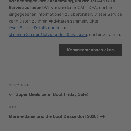
Wir benötigen Ihre Zustimmung, um den reCAPTCHA-
Service zu laden!
Wir verwenden reCAPTCHA, um Ihre
eingegebenen Informationen zu überprüfen. Dieser Service
kann Daten zu Ihren Aktivitäten sammeln. Bitte
lesen Sie die Details durch
und
stimmen Sie der Nutzung des Service zu
, um fortzufahren.
Beitragsnavigation
Previous
PREVIOUS
Post
Super Deals beim Boot Friday Sale!
Next
NEXT
Post
Marine-Sales und die boot Düsseldorf 2020!