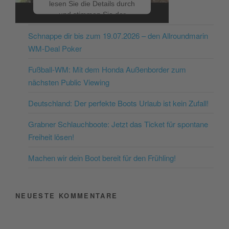
lesen Sie die Details durch
NEUESTE BEITRÄGE
und stimmen Sie der
Nutzung des Service zu, um
Schnappe dir bis zum 19.07.2026 – den Allroundmarin
dieses Video anzusehen.
WM-Deal Poker
Mehr Informationen
Fußball-WM: Mit dem Honda Außenborder zum
nächsten Public Viewing
Akzeptieren
Deutschland: Der perfekte Boots Urlaub ist kein Zufall!
powered by
Usercentrics
Consent Management
Grabner Schlauchboote: Jetzt das Ticket für spontane
Platform
&
eRecht24
Freiheit lösen!
Machen wir dein Boot bereit für den Frühling!
NEUESTE KOMMENTARE