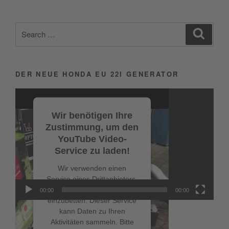
Search
Search
for:
DER NEUE HONDA EU 22I GENERATOR
Video-
Player
Wir benötigen Ihre
Zustimmung, um den
YouTube Video-
Service zu laden!
Wir verwenden einen
Service eines Drittanbieters,
um Videoinhalte
00:00
00:00
einzubetten. Dieser Service
kann Daten zu Ihren
Aktivitäten sammeln. Bitte