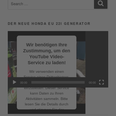
Search
Search
for:
DER NEUE HONDA EU 22I GENERATOR
Video-
Player
Wir benötigen Ihre
Zustimmung, um den
YouTube Video-
Service zu laden!
Wir verwenden einen
Service eines Drittanbieters,
um Videoinhalte
00:00
00:00
einzubetten. Dieser Service
kann Daten zu Ihren
Aktivitäten sammeln. Bitte
lesen Sie die Details durch
NEUESTE BEITRÄGE
und stimmen Sie der
Nutzung des Service zu, um