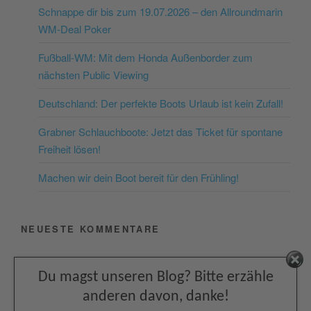
Schnappe dir bis zum 19.07.2026 – den Allroundmarin
dieses Video anzusehen.
WM-Deal Poker
Mehr Informationen
Fußball-WM: Mit dem Honda Außenborder zum
nächsten Public Viewing
Akzeptieren
Deutschland: Der perfekte Boots Urlaub ist kein Zufall!
powered by
Usercentrics
Consent Management
Grabner Schlauchboote: Jetzt das Ticket für spontane
Platform
&
eRecht24
Freiheit lösen!
Machen wir dein Boot bereit für den Frühling!
NEUESTE KOMMENTARE
Facebook
Du magst unseren Blog? Bitte erzähle
ARCHIV
anderen davon, danke!