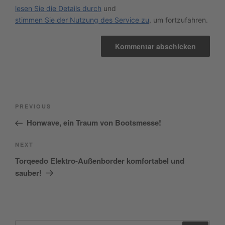
lesen Sie die Details durch
und
stimmen Sie der Nutzung des Service zu
, um fortzufahren.
Beitragsnavigation
Previous
PREVIOUS
Post
Honwave, ein Traum von Bootsmesse!
Next
NEXT
Post
Torqeedo Elektro-Außenborder komfortabel und
sauber!