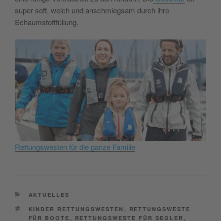
super soft, weich und anschmiegsam durch ihre
Schaumstofffüllung.
Rettungswesten für die ganze Familie
CATEGORIES
AKTUELLES
TAGS
KINDER RETTUNGSWESTEN
,
RETTUNGSWESTE
FÜR BOOTE
,
RETTUNGSWESTE FÜR SEGLER
,