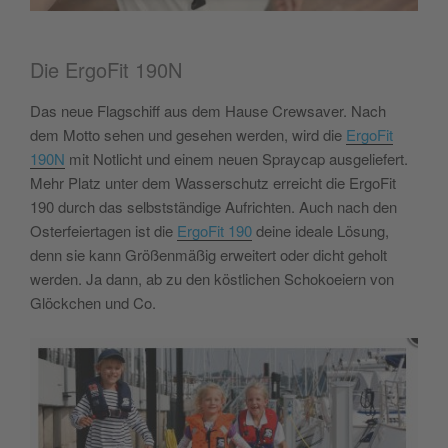
Mehr Informationen
Akzeptieren
Die ErgoFit 190N
powered by
Usercentrics Consent
Das neue Flagschiff aus dem Hause Crewsaver. Nach
Management Platform
&
eRecht24
dem Motto sehen und gesehen werden, wird die
ErgoFit
190N
mit Notlicht und einem neuen Spraycap ausgeliefert.
Mehr Platz unter dem Wasserschutz erreicht die ErgoFit
190 durch das selbstständige Aufrichten. Auch nach den
Osterfeiertagen ist die
ErgoFit 190
deine ideale Lösung,
denn sie kann Größenmäßig erweitert oder dicht geholt
werden. Ja dann, ab zu den köstlichen Schokoeiern von
Glöckchen und Co.