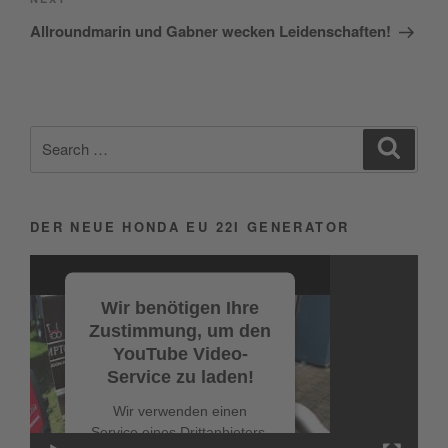
Next
Post
Allroundmarin und Gabner wecken Leidenschaften!
Search
Search
for:
DER NEUE HONDA EU 22I GENERATOR
Video-
Player
Wir benötigen Ihre
Zustimmung, um den
YouTube Video-
Service zu laden!
Wir verwenden einen
Service eines Drittanbieters,