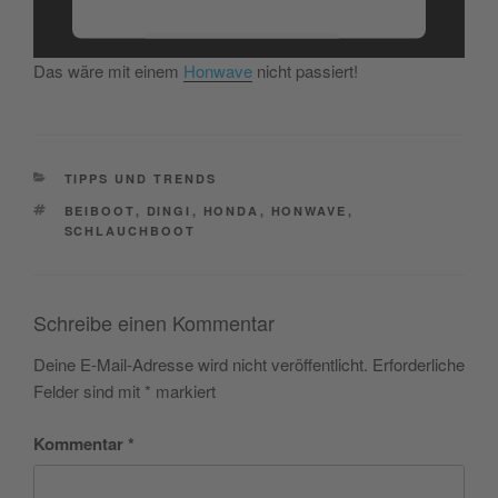
Mehr Informationen
Das wäre mit einem
Honwave
nicht passiert!
Akzeptieren
powered by
Usercentrics Consent
Management Platform
&
eRecht24
CATEGORIES
TIPPS UND TRENDS
TAGS
BEIBOOT
,
DINGI
,
HONDA
,
HONWAVE
,
SCHLAUCHBOOT
Schreibe einen Kommentar
Deine E-Mail-Adresse wird nicht veröffentlicht.
Erforderliche
Felder sind mit
*
markiert
Kommentar
*