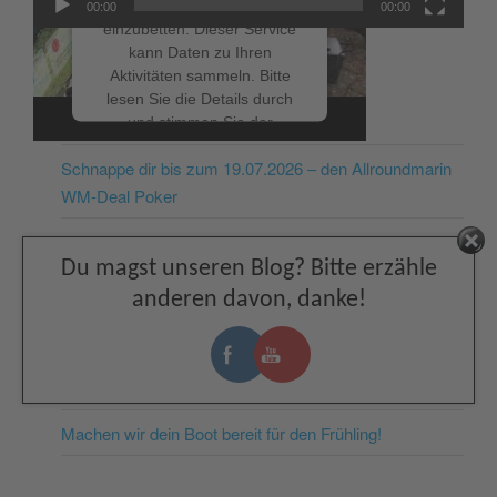
um Videoinhalte
00:00
00:00
einzubetten. Dieser Service
kann Daten zu Ihren
Aktivitäten sammeln. Bitte
lesen Sie die Details durch
NEUESTE BEITRÄGE
und stimmen Sie der
Nutzung des Service zu, um
Schnappe dir bis zum 19.07.2026 – den Allroundmarin
dieses Video anzusehen.
WM-Deal Poker
Mehr Informationen
Fußball-WM: Mit dem Honda Außenborder zum
Facebook
Du magst unseren Blog? Bitte erzähle
nächsten Public Viewing
Akzeptieren
anderen davon, danke!
Deutschland: Der perfekte Boots Urlaub ist kein Zufall!
powered by
Usercentrics
Consent Management
Grabner Schlauchboote: Jetzt das Ticket für spontane
Platform
&
eRecht24
Freiheit lösen!
Machen wir dein Boot bereit für den Frühling!