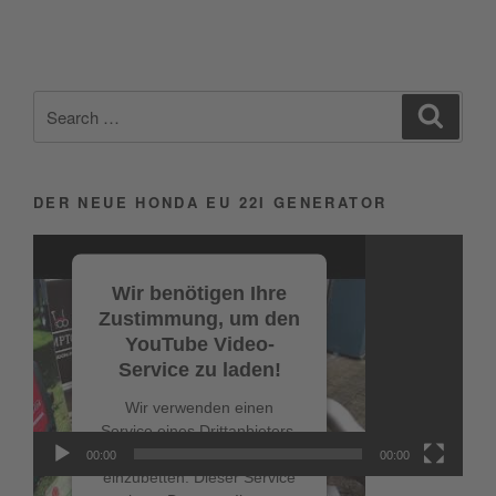
Search
Search
for:
DER NEUE HONDA EU 22I GENERATOR
Video-
Player
Wir benötigen Ihre
Zustimmung, um den
YouTube Video-
Service zu laden!
Wir verwenden einen
Service eines Drittanbieters,
um Videoinhalte
00:00
00:00
einzubetten. Dieser Service