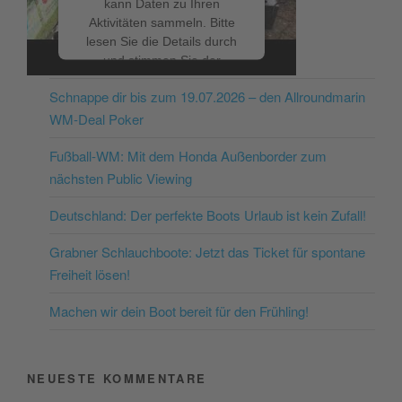
kann Daten zu Ihren
Aktivitäten sammeln. Bitte
lesen Sie die Details durch
NEUESTE BEITRÄGE
und stimmen Sie der
Nutzung des Service zu, um
Schnappe dir bis zum 19.07.2026 – den Allroundmarin
dieses Video anzusehen.
WM-Deal Poker
Mehr Informationen
Fußball-WM: Mit dem Honda Außenborder zum
nächsten Public Viewing
Akzeptieren
Deutschland: Der perfekte Boots Urlaub ist kein Zufall!
powered by
Usercentrics
Consent Management
Grabner Schlauchboote: Jetzt das Ticket für spontane
Platform
&
eRecht24
Freiheit lösen!
Machen wir dein Boot bereit für den Frühling!
NEUESTE KOMMENTARE