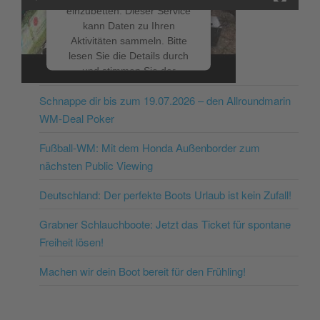
einzubetten. Dieser Service
kann Daten zu Ihren
Aktivitäten sammeln. Bitte
lesen Sie die Details durch
NEUESTE BEITRÄGE
und stimmen Sie der
Nutzung des Service zu, um
Schnappe dir bis zum 19.07.2026 – den Allroundmarin
dieses Video anzusehen.
WM-Deal Poker
Mehr Informationen
Fußball-WM: Mit dem Honda Außenborder zum
nächsten Public Viewing
Akzeptieren
Deutschland: Der perfekte Boots Urlaub ist kein Zufall!
powered by
Usercentrics
Consent Management
Grabner Schlauchboote: Jetzt das Ticket für spontane
Platform
&
eRecht24
Freiheit lösen!
Machen wir dein Boot bereit für den Frühling!