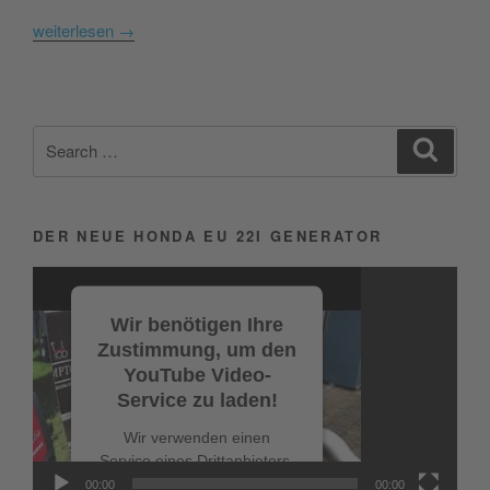
weiterlesen
→
Search
Search
for:
DER NEUE HONDA EU 22I GENERATOR
Video-
Player
Wir benötigen Ihre
Zustimmung, um den
YouTube Video-
Service zu laden!
Wir verwenden einen
Service eines Drittanbieters,
um Videoinhalte
00:00
00:00