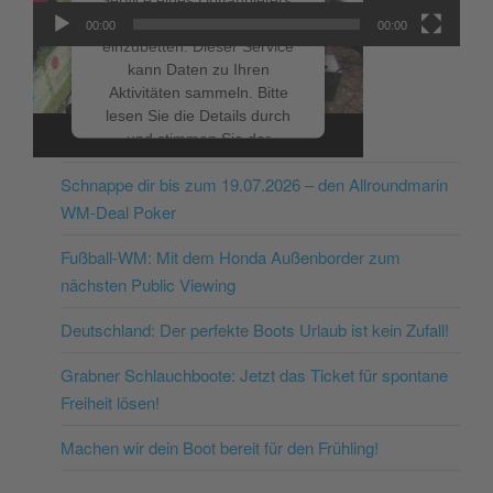
um Videoinhalte
00:00
00:00
einzubetten. Dieser Service
kann Daten zu Ihren
Aktivitäten sammeln. Bitte
lesen Sie die Details durch
NEUESTE BEITRÄGE
und stimmen Sie der
Nutzung des Service zu, um
Schnappe dir bis zum 19.07.2026 – den Allroundmarin
dieses Video anzusehen.
WM-Deal Poker
Mehr Informationen
Fußball-WM: Mit dem Honda Außenborder zum
nächsten Public Viewing
Akzeptieren
Deutschland: Der perfekte Boots Urlaub ist kein Zufall!
powered by
Usercentrics
Consent Management
Grabner Schlauchboote: Jetzt das Ticket für spontane
Platform
&
eRecht24
Freiheit lösen!
Machen wir dein Boot bereit für den Frühling!