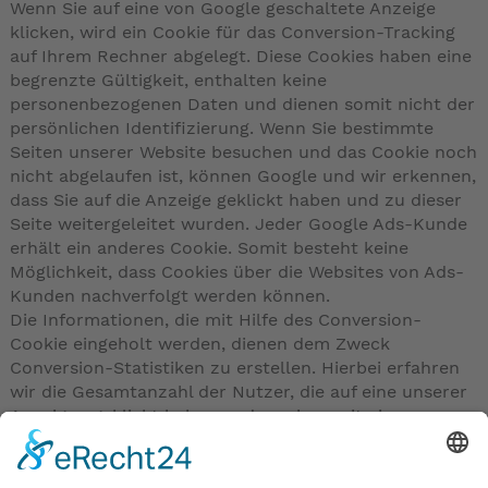
Wenn Sie auf eine von Google geschaltete Anzeige
klicken, wird ein Cookie für das Conversion-Tracking
auf Ihrem Rechner abgelegt. Diese Cookies haben eine
begrenzte Gültigkeit, enthalten keine
personenbezogenen Daten und dienen somit nicht der
persönlichen Identifizierung. Wenn Sie bestimmte
Seiten unserer Website besuchen und das Cookie noch
nicht abgelaufen ist, können Google und wir erkennen,
dass Sie auf die Anzeige geklickt haben und zu dieser
Seite weitergeleitet wurden. Jeder Google Ads-Kunde
erhält ein anderes Cookie. Somit besteht keine
Möglichkeit, dass Cookies über die Websites von Ads-
Kunden nachverfolgt werden können.
Die Informationen, die mit Hilfe des Conversion-
Cookie eingeholt werden, dienen dem Zweck
Conversion-Statistiken zu erstellen. Hierbei erfahren
wir die Gesamtanzahl der Nutzer, die auf eine unserer
Anzeigen geklickt haben und zu einer mit einem
Conversion-Tracking-Tag versehenen Seite
weitergeleitet wurden. Wir erhalten jedoch keine
Informationen, mit denen sich Nutzer persönlich