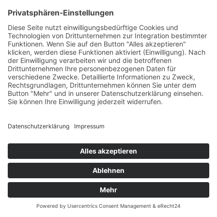
identifizieren lassen.
Wir nutzen die erweiterte Implementierung des
Einwilligungsmodus (Advanced Consent Mode). Hierbei
werden auch bei nicht erteilter Einwilligung
Nutzerdaten an Google in Form von “Pings”
übermittelt. Diese Pings können u.a. folgende
Informationen enthalten: IP-Adresse zum Ableiten des
IP-Landes (eine Protokollierung der IP-Adresse findet
nicht statt), Datum und Uhrzeit des Seitenaufrufs, URL
der besuchte Seiten, User-Agent, Referrer-URL
(Website, über die unsere Website aufgerufen wurde)
oder Informationen über das Auslösen von Website-
Ereignissen wie z.B. einer Conversion. Auf Grundlage
dieser Informationen nimmt Google eine Modellierung
von Nutzdaten vor, um eine umfassende
Nutzungsanalyse trotz der Verweigerung der
Einwilligung vornehmen zu können.
Ihre Daten werden gegebenenfalls an die Server der
Google LLC in die USA übermittelt. Für die USA ist ein
Angemessenheitsbeschluss der EU-Kommission