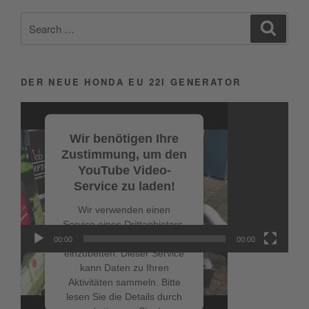
Search
Search
for:
DER NEUE HONDA EU 22I GENERATOR
Video-
Player
Wir benötigen Ihre
Zustimmung, um den
YouTube Video-
Service zu laden!
Wir verwenden einen
Service eines Drittanbieters,
um Videoinhalte
00:00
00:00
einzubetten. Dieser Service
kann Daten zu Ihren
Aktivitäten sammeln. Bitte
lesen Sie die Details durch
NEUESTE BEITRÄGE