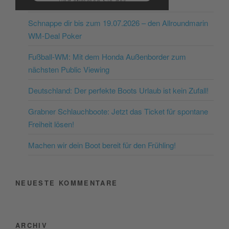
und stimmen Sie der
Nutzung des Service zu, um
Schnappe dir bis zum 19.07.2026 – den Allroundmarin
dieses Video anzusehen.
WM-Deal Poker
Mehr Informationen
Fußball-WM: Mit dem Honda Außenborder zum
nächsten Public Viewing
Akzeptieren
Deutschland: Der perfekte Boots Urlaub ist kein Zufall!
powered by
Usercentrics
Consent Management
Grabner Schlauchboote: Jetzt das Ticket für spontane
Platform
&
eRecht24
Freiheit lösen!
Machen wir dein Boot bereit für den Frühling!
NEUESTE KOMMENTARE
ARCHIV