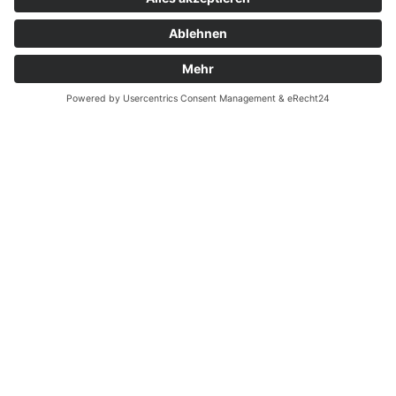
Widerrufsrecht bei Dienstleistungen
Kontakt
Garantiefall
Batterieverordnung
Ergänzende Allgemeine Geschäftsbedingungen zum
easyCredit-Ratenkauf
Vertrag widerrufen
© Kaniewski Handels GmbH & Co. KG, 2026 - Alle Rechte
vorbehalten.
Shopsystem:
WEBAN
OS
,
WEB
AN
UG