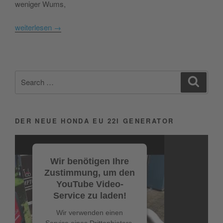
weniger Wums,
weiterlesen
→
Search
Search
for:
DER NEUE HONDA EU 22I GENERATOR
Video-
Player
Wir benötigen Ihre
Zustimmung, um den
YouTube Video-
Service zu laden!
Wir verwenden einen
Service eines Drittanbieters,