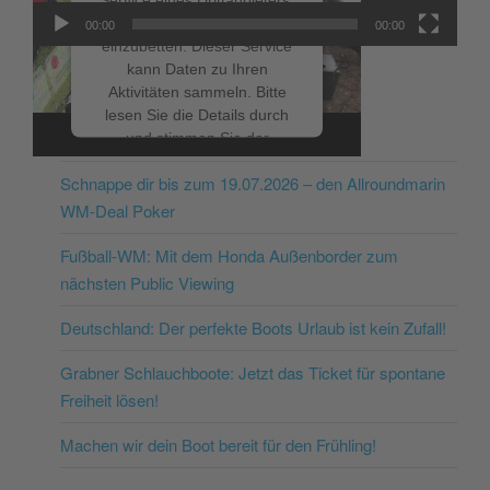
um Videoinhalte
00:00
00:00
einzubetten. Dieser Service
kann Daten zu Ihren
Aktivitäten sammeln. Bitte
lesen Sie die Details durch
NEUESTE BEITRÄGE
und stimmen Sie der
Nutzung des Service zu, um
Schnappe dir bis zum 19.07.2026 – den Allroundmarin
dieses Video anzusehen.
WM-Deal Poker
Mehr Informationen
Fußball-WM: Mit dem Honda Außenborder zum
nächsten Public Viewing
Akzeptieren
Deutschland: Der perfekte Boots Urlaub ist kein Zufall!
powered by
Usercentrics
Consent Management
Grabner Schlauchboote: Jetzt das Ticket für spontane
Platform
&
eRecht24
Freiheit lösen!
Machen wir dein Boot bereit für den Frühling!