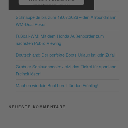
NEUESTE BEITRÄGE
und stimmen Sie der
Nutzung des Service zu, um
Schnappe dir bis zum 19.07.2026 – den Allroundmarin
dieses Video anzusehen.
WM-Deal Poker
Mehr Informationen
Fußball-WM: Mit dem Honda Außenborder zum
nächsten Public Viewing
Akzeptieren
Deutschland: Der perfekte Boots Urlaub ist kein Zufall!
powered by
Usercentrics
Consent Management
Grabner Schlauchboote: Jetzt das Ticket für spontane
Platform
&
eRecht24
Freiheit lösen!
Machen wir dein Boot bereit für den Frühling!
NEUESTE KOMMENTARE