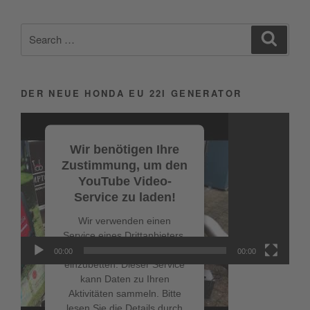
Search
Search
for:
DER NEUE HONDA EU 22I GENERATOR
Video-
Player
Wir benötigen Ihre
Zustimmung, um den
YouTube Video-
Service zu laden!
Wir verwenden einen
Service eines Drittanbieters,
um Videoinhalte
00:00
00:00
einzubetten. Dieser Service
kann Daten zu Ihren
Aktivitäten sammeln. Bitte
lesen Sie die Details durch