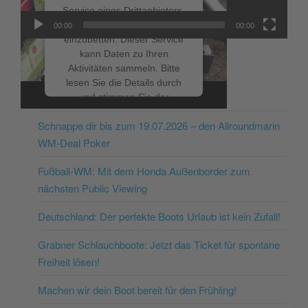
Service eines Drittanbieters,
um Videoinhalte
00:00
00:00
einzubetten. Dieser Service
kann Daten zu Ihren
Aktivitäten sammeln. Bitte
lesen Sie die Details durch
NEUESTE BEITRÄGE
und stimmen Sie der
Nutzung des Service zu, um
Schnappe dir bis zum 19.07.2026 – den Allroundmarin
dieses Video anzusehen.
WM-Deal Poker
Mehr Informationen
Fußball-WM: Mit dem Honda Außenborder zum
nächsten Public Viewing
Akzeptieren
Deutschland: Der perfekte Boots Urlaub ist kein Zufall!
powered by
Usercentrics
Consent Management
Grabner Schlauchboote: Jetzt das Ticket für spontane
Platform
&
eRecht24
Freiheit lösen!
Machen wir dein Boot bereit für den Frühling!