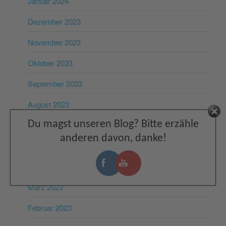
Januar 2024
Dezember 2023
November 2023
Oktober 2023
September 2023
August 2023
Facebook
Du magst unseren Blog? Bitte erzähle
Juli 2023
anderen davon, danke!
Juni 2023
Mai 2023
März 2023
Februar 2023