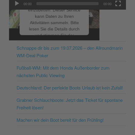
um Videoinhalte
00:00
00:00
einzubetten. Dieser Service
kann Daten zu Ihren
Aktivitäten sammeln. Bitte
lesen Sie die Details durch
NEUESTE BEITRÄGE
und stimmen Sie der
Nutzung des Service zu, um
Schnappe dir bis zum 19.07.2026 – den Allroundmarin
dieses Video anzusehen.
WM-Deal Poker
Mehr Informationen
Fußball-WM: Mit dem Honda Außenborder zum
nächsten Public Viewing
Akzeptieren
Deutschland: Der perfekte Boots Urlaub ist kein Zufall!
powered by
Usercentrics
Consent Management
Grabner Schlauchboote: Jetzt das Ticket für spontane
Platform
&
eRecht24
Freiheit lösen!
Machen wir dein Boot bereit für den Frühling!