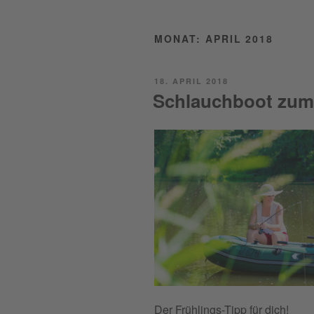
MONAT:
APRIL 2018
POSTED
18. APRIL 2018
ON
Schlauchboot zum
Der Frühlings-Tipp für dich!