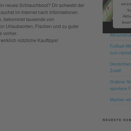
einzu
ein neues Schlauchboot? Dir schwebt der
k
suchst im Internet nach Informationen
Facebook
NEUESTE BE
Akti
n, bekommst tausende von
lesen
on Urlaubsorten, Fischen und zu guter
Schnappe d
u
e vorher.
Allroundma
Nutzu
wirklich nützliche Kauftipps!
die
Fußball-W
zum nächst
Me
Deutschland
Zufall!
Grabner Sch
pow
spontane Fr
Co
P
Machen wir 
NEUESTE KO