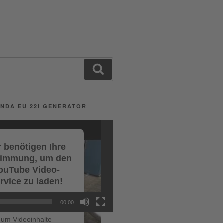
Search
NDA EU 22I GENERATOR
 benötigen Ihre
timmung, um den
ouTube Video-
rvice zu laden!
r verwenden einen
00:00
ce eines Drittanbieters,
um Videoinhalte