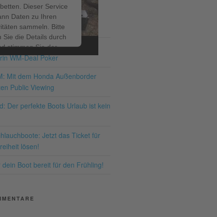
betten. Dieser Service
ann Daten zu Ihren
ITRÄGE
vitäten sammeln. Bitte
 Sie die Details durch
ir bis zum 19.07.2026 – den
nd stimmen Sie der
rin WM-Deal Poker
ng des Service zu, um
ses Video anzusehen.
M: Mit dem Honda Außenborder
en Public Viewing
hr Informationen
: Der perfekte Boots Urlaub ist kein
Akzeptieren
lauchboote: Jetzt das Ticket für
ered by
Usercentrics
eiheit lösen!
nsent Management
latform
&
eRecht24
dein Boot bereit für den Frühling!
MMENTARE