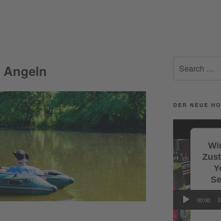
Search
 Angeln
for:
DER NEUE HO
Video-
Player
Wir
Zus
Y
Se
Wi
00:00
Servi