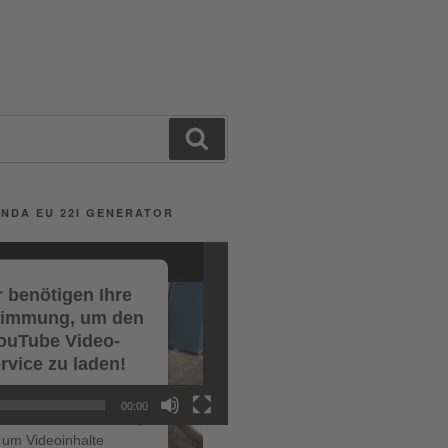
Search
NDA EU 22I GENERATOR
 benötigen Ihre
timmung, um den
ouTube Video-
rvice zu laden!
r verwenden einen
00:00
ce eines Drittanbieters,
um Videoinhalte