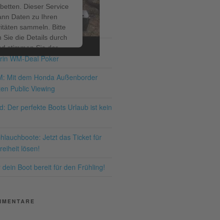
betten. Dieser Service
ann Daten zu Ihren
ITRÄGE
vitäten sammeln. Bitte
 Sie die Details durch
ir bis zum 19.07.2026 – den
nd stimmen Sie der
rin WM-Deal Poker
ng des Service zu, um
ses Video anzusehen.
M: Mit dem Honda Außenborder
en Public Viewing
hr Informationen
: Der perfekte Boots Urlaub ist kein
Akzeptieren
lauchboote: Jetzt das Ticket für
ered by
Usercentrics
eiheit lösen!
nsent Management
latform
&
eRecht24
dein Boot bereit für den Frühling!
MMENTARE