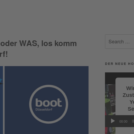
Search
 oder WAS, los komm
for:
rf!
DER NEUE HO
Video-
Player
Wir
Zus
Y
Se
Wi
00:00
Servi