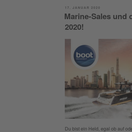
POSTED
17. JANUAR 2020
ON
Marine-Sales und 
2020!
Du bist ein Held, egal ob auf o