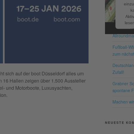
einzu
k
Facebook
NEUESTE BE
Akti
lesen
Schnappe d
u
Allroundma
Nutzu
die
Fußball-W
zum nächst
Me
Deutschland
Zufall!
ht sich auf der boot Düsseldorf alles um
n 16 Hallen zeigen über 1.500 Aussteller
Grabner Sch
pow
el- und Motorboote, Luxusyachten,
spontane Fr
Co
ion.
P
Machen wir 
NEUESTE KO