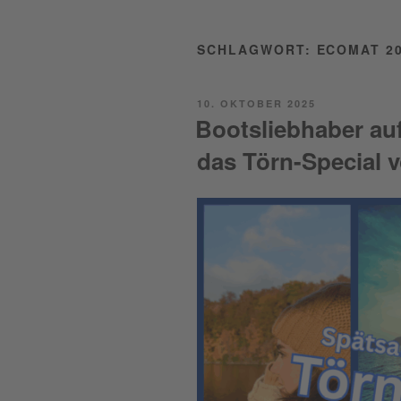
SCHLAGWORT:
ECOMAT 2
POSTED
10. OKTOBER 2025
ON
Bootsliebhaber au
das Törn-Special 