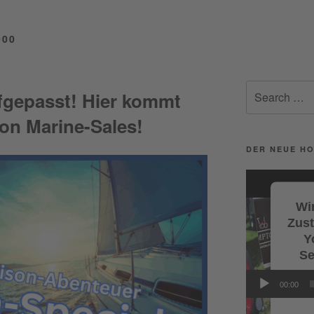
000
Search
fgepasst! Hier kommt
for:
von Marine-Sales!
DER NEUE HO
Video-
Player
Wir
Zus
Y
Se
Wi
00:00
Servi