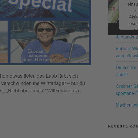
einzu
k
Facebook
NEUESTE BE
Akti
lesen
Schnappe d
u
Allroundma
Nutzu
die
Fußball-W
zum nächst
Me
Deutschland
Zufall!
hon etwas tiefer, das Laub färbt sich
 verschwinden ins Winterlager – nur du
Grabner Sch
pow
st: „Nicht ohne mich!“ Willkommen zu
spontane Fr
Co
P
Machen wir 
NEUESTE KO