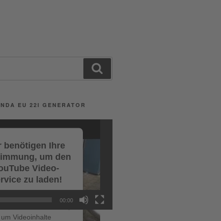
Search
NDA EU 22I GENERATOR
 benötigen Ihre
timmung, um den
ouTube Video-
rvice zu laden!
r verwenden einen
00:00
ce eines Drittanbieters,
um Videoinhalte