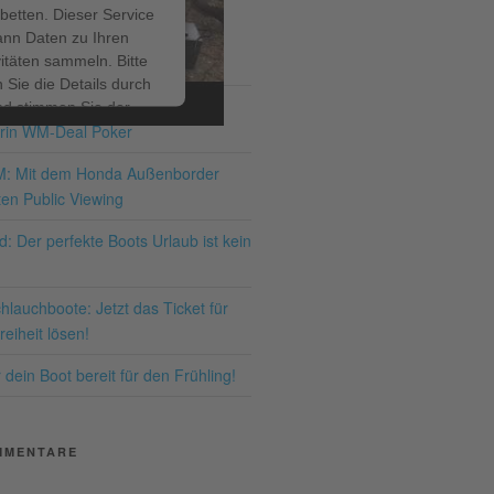
betten. Dieser Service
ann Daten zu Ihren
ITRÄGE
vitäten sammeln. Bitte
 Sie die Details durch
ir bis zum 19.07.2026 – den
nd stimmen Sie der
rin WM-Deal Poker
ng des Service zu, um
ses Video anzusehen.
M: Mit dem Honda Außenborder
en Public Viewing
hr Informationen
: Der perfekte Boots Urlaub ist kein
Akzeptieren
lauchboote: Jetzt das Ticket für
ered by
Usercentrics
eiheit lösen!
nsent Management
latform
&
eRecht24
dein Boot bereit für den Frühling!
MMENTARE