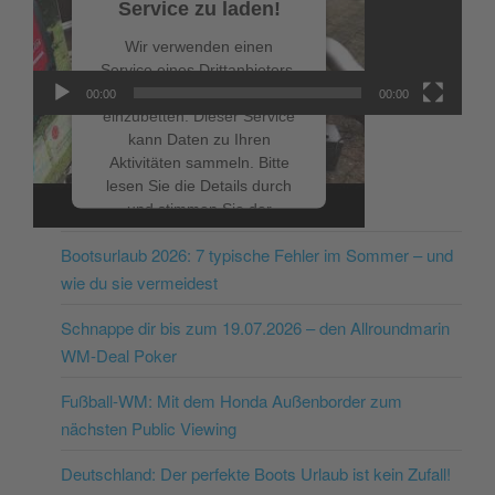
Service zu laden!
Wir verwenden einen
Service eines Drittanbieters,
um Videoinhalte
00:00
00:00
einzubetten. Dieser Service
kann Daten zu Ihren
Aktivitäten sammeln. Bitte
lesen Sie die Details durch
NEUESTE BEITRÄGE
und stimmen Sie der
Nutzung des Service zu, um
Bootsurlaub 2026: 7 typische Fehler im Sommer – und
dieses Video anzusehen.
wie du sie vermeidest
Mehr Informationen
Schnappe dir bis zum 19.07.2026 – den Allroundmarin
WM-Deal Poker
Akzeptieren
Fußball-WM: Mit dem Honda Außenborder zum
powered by
Usercentrics
nächsten Public Viewing
Consent Management
Platform
&
eRecht24
Deutschland: Der perfekte Boots Urlaub ist kein Zufall!