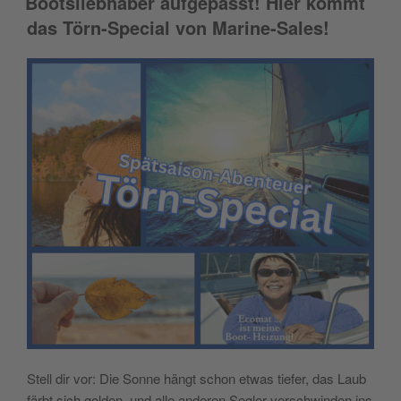
Bootsliebhaber aufgepasst! Hier kommt
das Törn-Special von Marine-Sales!
Stell dir vor: Die Sonne hängt schon etwas tiefer, das Laub
färbt sich golden, und alle anderen Segler verschwinden ins