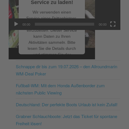
Service zu laden!
Wir verwenden einen
Service eines Drittanbieters,
um Videoinhalte
00:00
00:00
einzubetten. Dieser Service
kann Daten zu Ihren
Aktivitäten sammeln. Bitte
lesen Sie die Details durch
NEUESTE BEITRÄGE
und stimmen Sie der
Nutzung des Service zu, um
Schnappe dir bis zum 19.07.2026 – den Allroundmarin
dieses Video anzusehen.
WM-Deal Poker
Mehr Informationen
Fußball-WM: Mit dem Honda Außenborder zum
nächsten Public Viewing
Akzeptieren
Deutschland: Der perfekte Boots Urlaub ist kein Zufall!
powered by
Usercentrics
Consent Management
Grabner Schlauchboote: Jetzt das Ticket für spontane
Platform
&
eRecht24
Freiheit lösen!