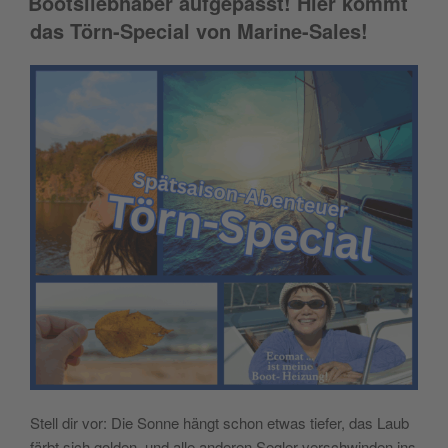
Bootsliebhaber aufgepasst! Hier kommt
das Törn-Special von Marine-Sales!
Stell dir vor: Die Sonne hängt schon etwas tiefer, das Laub
färbt sich golden, und alle anderen Segler verschwinden ins