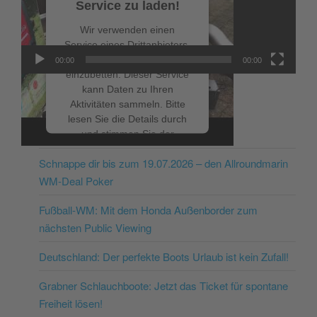
Service zu laden!
Wir verwenden einen
Service eines Drittanbieters,
um Videoinhalte
00:00
00:00
einzubetten. Dieser Service
kann Daten zu Ihren
Aktivitäten sammeln. Bitte
lesen Sie die Details durch
NEUESTE BEITRÄGE
und stimmen Sie der
Nutzung des Service zu, um
Schnappe dir bis zum 19.07.2026 – den Allroundmarin
dieses Video anzusehen.
WM-Deal Poker
Mehr Informationen
Fußball-WM: Mit dem Honda Außenborder zum
nächsten Public Viewing
Akzeptieren
Deutschland: Der perfekte Boots Urlaub ist kein Zufall!
powered by
Usercentrics
Consent Management
Grabner Schlauchboote: Jetzt das Ticket für spontane
Platform
&
eRecht24
Freiheit lösen!