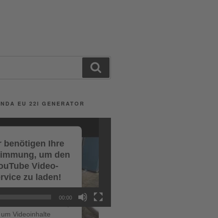
Search
NDA EU 22I GENERATOR
 benötigen Ihre
timmung, um den
ouTube Video-
rvice zu laden!
r verwenden einen
00:00
ce eines Drittanbieters,
um Videoinhalte