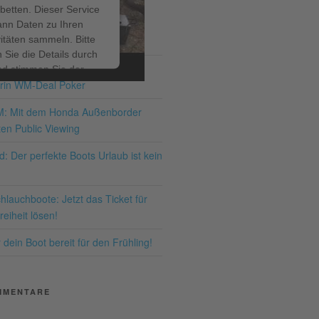
betten. Dieser Service
ann Daten zu Ihren
ITRÄGE
vitäten sammeln. Bitte
 Sie die Details durch
ir bis zum 19.07.2026 – den
nd stimmen Sie der
rin WM-Deal Poker
ng des Service zu, um
ses Video anzusehen.
M: Mit dem Honda Außenborder
en Public Viewing
hr Informationen
: Der perfekte Boots Urlaub ist kein
Akzeptieren
lauchboote: Jetzt das Ticket für
ered by
Usercentrics
eiheit lösen!
nsent Management
latform
&
eRecht24
dein Boot bereit für den Frühling!
MMENTARE