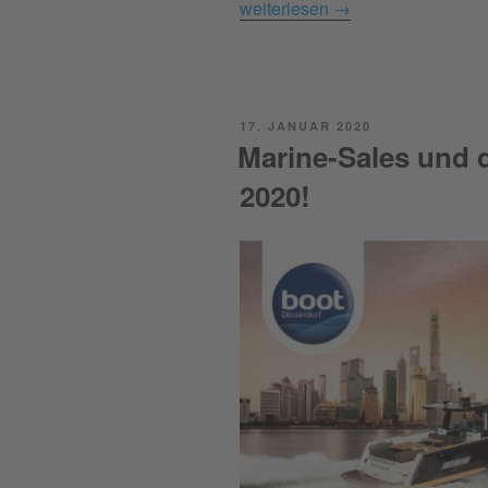
weiterlesen
→
POSTED
17. JANUAR 2020
ON
Marine-Sales und 
2020!