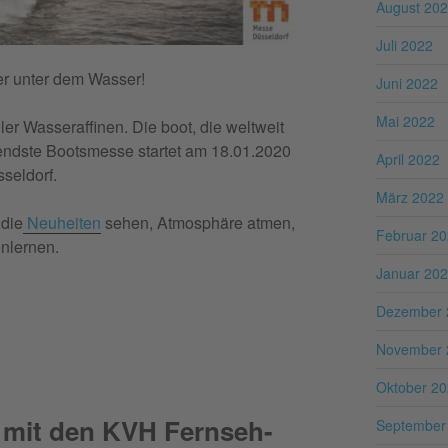
August 20
Juli 2022
der unter dem Wasser!
Juni 2022
Mai 2022
ller Wasseraffinen. Die boot, die weltweit
tendste Bootsmesse startet am 18.01.2020
April 2022
seldorf.
März 2022
 die
Neuheiten
sehen, Atmosphäre atmen,
Februar 2
enlernen.
Januar 20
Dezember 
November 
Oktober 2
 mit den KVH Fernseh-
September