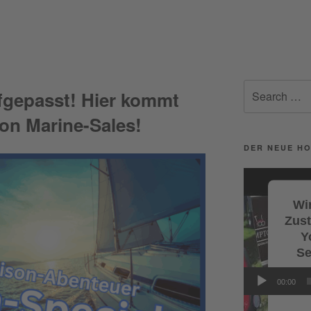
Search
fgepasst! Hier kommt
for:
von Marine-Sales!
DER NEUE HO
Video-
Player
Wir
Zus
Y
Se
Wi
00:00
Servi