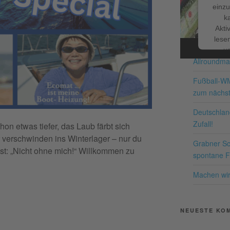
einzu
k
Facebook
NEUESTE BE
Akti
lesen
Schnappe d
u
Allroundma
Nutzu
die
Fußball-W
zum nächst
Me
Deutschland
Zufall!
hon etwas tiefer, das Laub färbt sich
 verschwinden ins Winterlager – nur du
Grabner Sch
pow
st: „Nicht ohne mich!“ Willkommen zu
spontane Fr
Co
P
Machen wir 
NEUESTE KO