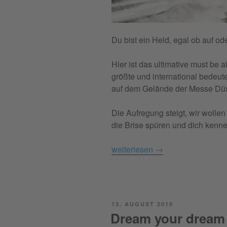
Du bist ein Held, egal ob auf o
Hier ist das ultimative must be a
größte und international bedeu
auf dem Gelände der Messe Düs
Die Aufregung steigt, wir wollen
die Brise spüren und dich kenn
weiterlesen
→
POSTED
13. AUGUST 2019
ON
Dream your dream