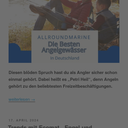
Diesen blöden Spruch hast du als Angler sicher schon
einmal gehört. Dabei heißt es „Petri Heil“, denn Angeln
gehört zu den beliebtesten Freizeitbeschäftigungen.
weiterlesen
→
POSTED
17. APRIL 2024
ON
Trends mit Ecomat , Engel und