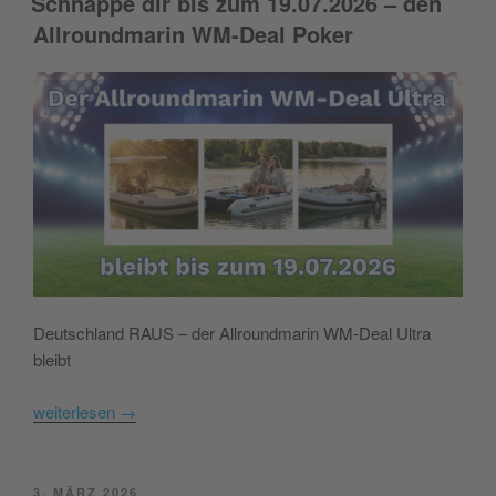
Schnappe dir bis zum 19.07.2026 – den
Allroundmarin WM-Deal Poker
Deutschland RAUS – der Allroundmarin WM-Deal Ultra
bleibt
weiterlesen
→
POSTED
3. MÄRZ 2026