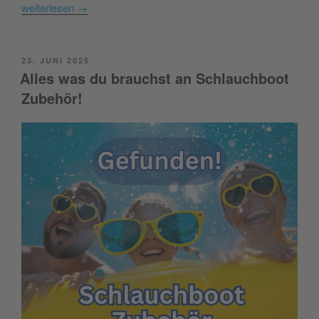
weiterlesen
→
POSTED
23. JUNI 2025
ON
Alles was du brauchst an Schlauchboot
Zubehör!