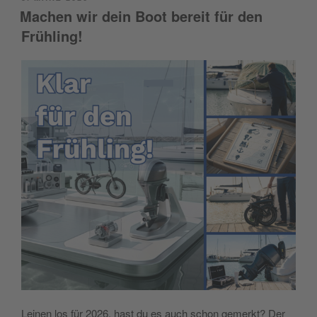
ON
Machen wir dein Boot bereit für den
Frühling!
Leinen los für 2026, hast du es auch schon gemerkt? Der