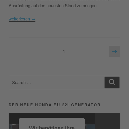
Ausrüstung auf den neuesten Stand zu bringen.
weiterlesen
→
Seitennummerierung
Next
Page
1
page
der
Beiträge
Search
Search
for:
DER NEUE HONDA EU 22I GENERATOR
Video-
Player
Wir benötigen Ihre