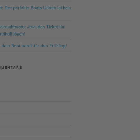
hr Informationen
: Der perfekte Boots Urlaub ist kein
Akzeptieren
lauchboote: Jetzt das Ticket für
ered by
Usercentrics
eiheit lösen!
nsent Management
latform
&
eRecht24
dein Boot bereit für den Frühling!
MMENTARE