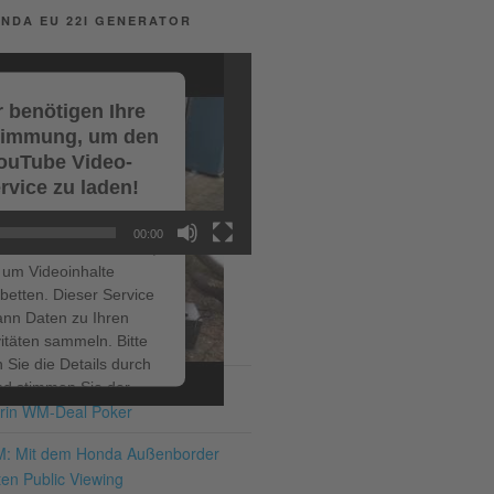
NDA EU 22I GENERATOR
 benötigen Ihre
timmung, um den
ouTube Video-
rvice zu laden!
r verwenden einen
00:00
ce eines Drittanbieters,
um Videoinhalte
betten. Dieser Service
ann Daten zu Ihren
ITRÄGE
vitäten sammeln. Bitte
 Sie die Details durch
ir bis zum 19.07.2026 – den
nd stimmen Sie der
rin WM-Deal Poker
ng des Service zu, um
ses Video anzusehen.
M: Mit dem Honda Außenborder
en Public Viewing