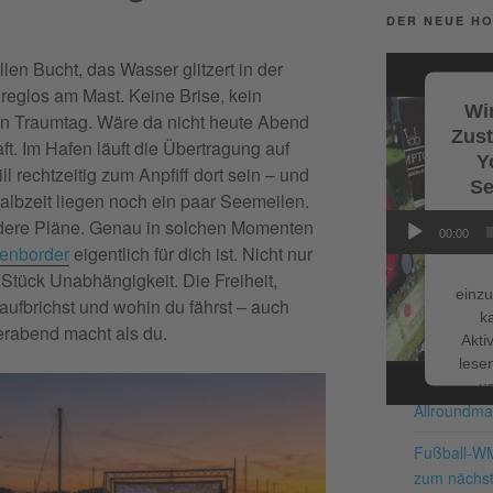
DER NEUE HO
Facebook
Video-
tillen Bucht, das Wasser glitzert in der
Player
eglos am Mast. Keine Brise, kein
Wir
ein Traumtag. Wäre da nicht heute Abend
Zus
t. Im Hafen läuft die Übertragung auf
Y
 rechtzeitig zum Anpfiff dort sein –
und
Se
albzeit liegen noch ein paar Seemeilen.
ndere Pläne. Genau in solchen Momenten
Wi
00:00
Servi
enborder
eigentlich für dich ist. Nicht nur
Stück Unabhängigkeit. Die Freiheit,
einzu
aufbrichst und wohin du fährst – auch
k
erabend macht als du.
NEUESTE BE
Akti
lesen
Schnappe d
u
Allroundma
Nutzu
die
Fußball-W
zum nächst