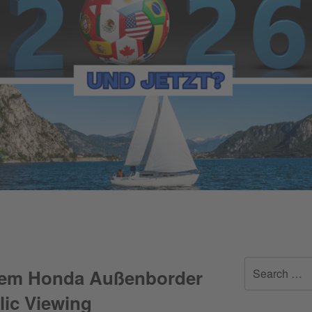
Search
dem Honda Außenborder
for:
ic Viewing