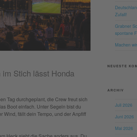
Me
Deutschland
Zufall!
Grabner Sch
pow
spontane Fr
Co
P
Machen wir 
NEUESTE KO
 im Stich lässt Honda
ARCHIV
en Tag durchgeplant, die Crew freut sich
Juli 2026
as Boot einfach. Unter Segeln bist du
er Wind, fällt dein Tempo, und der Anpfiff
Juni 2026
Mai 2026
m Heck sieht die Sache anders aus. Du