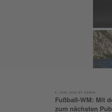
POSTED
8. JUNI 2026
BY
ADMIN
ON
Fußball-WM: Mit 
zum nächsten Publ