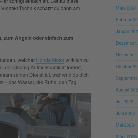
– er springt einfach an. Genau diese
r Viertakt-Technik schätzt du dann am
März 2024
Februar 2
Januar 20
en, zum Angeln oder einfach zum
Dezember 
November 
Stunden, welcher
Honda Motor
wirklich zu
Oktober 2
eb, der ständig Aufmerksamkeit fordert,
arsam seinen Dienst tut, während du dich
September
st – das Wasser, die Ruhe, den Tag.
August 20
Juli 2023
Juni 2023
Mai 2023
März 2023