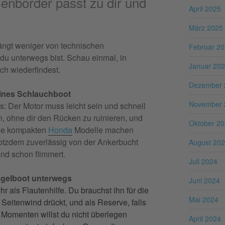
nborder passt zu dir und
April 2025
März 2025
 hängt weniger von technischen
Februar 2
 du unterwegs bist. Schau einmal, in
Januar 20
ch wiederfindest.
Dezember 
eines Schlauchboot
November 
ns: Der Motor muss leicht sein und schnell
n, ohne dir den Rücken zu ruinieren, und
Oktober 2
 Die kompakten
Honda
Modelle machen
rotzdem zuverlässig von der Ankerbucht
August 20
nd schon flimmert.
Juli 2024
egelboot unterwegs
Juni 2024
r als Flautenhilfe. Du brauchst ihn für die
Mai 2024
eitenwind drückt, und als Reserve, falls
 Momenten willst du nicht überlegen
April 2024