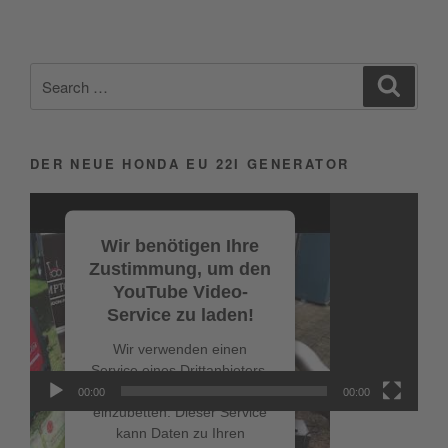
Search
Search
for:
DER NEUE HONDA EU 22I GENERATOR
Video-
Player
Wir benötigen Ihre
Zustimmung, um den
YouTube Video-
Service zu laden!
Wir verwenden einen
Service eines Drittanbieters,
um Videoinhalte
00:00
00:00
einzubetten. Dieser Service
kann Daten zu Ihren