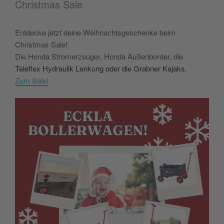
Christmas Sale
powered by
Usercentrics Consent
Management Platform
&
eRecht24
Entdecke jetzt deine Weihnachtsgeschenke beim
Christmas Sale!
Die Honda Stromerzeuger, Honda Außenborder, die
Teleflex Hydraulik Lenkung oder die Grabner Kajaks.
Zum Sale!