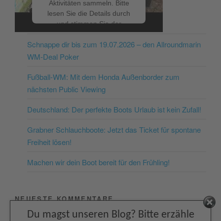
Aktivitäten sammeln. Bitte
lesen Sie die Details durch
NEUESTE BEITRÄGE
und stimmen Sie der
Nutzung des Service zu, um
Schnappe dir bis zum 19.07.2026 – den Allroundmarin
dieses Video anzusehen.
WM-Deal Poker
Mehr Informationen
Fußball-WM: Mit dem Honda Außenborder zum
nächsten Public Viewing
Akzeptieren
Deutschland: Der perfekte Boots Urlaub ist kein Zufall!
powered by
Usercentrics
Consent Management
Grabner Schlauchboote: Jetzt das Ticket für spontane
Platform
&
eRecht24
Freiheit lösen!
Machen wir dein Boot bereit für den Frühling!
NEUESTE KOMMENTARE
Facebook
Du magst unseren Blog? Bitte erzähle