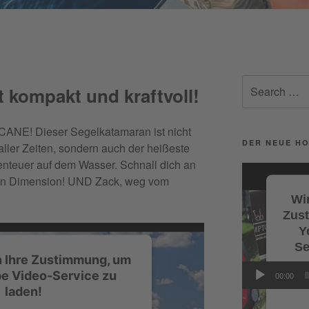
Facebook
Search
 kompakt und kraftvoll!
for:
ANE! Dieser Segelkatamaran ist nicht
DER NEUE HO
ller Zeiten, sondern auch der heißeste
enteuer auf dem Wasser. Schnall dich an
Video-
uen Dimension! UND Zack, weg vom
Player
Wir
Zus
Y
Se
n Ihre Zustimmung, um
Wi
e Video-Service zu
00:00
Servi
laden!