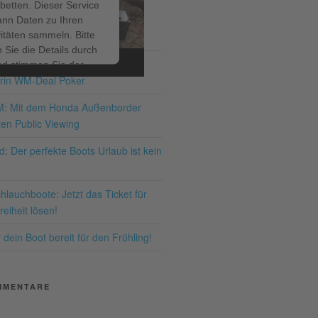
betten. Dieser Service
ann Daten zu Ihren
ITRÄGE
vitäten sammeln. Bitte
 Sie die Details durch
ir bis zum 19.07.2026 – den
nd stimmen Sie der
rin WM-Deal Poker
ng des Service zu, um
ses Video anzusehen.
M: Mit dem Honda Außenborder
en Public Viewing
hr Informationen
: Der perfekte Boots Urlaub ist kein
Akzeptieren
lauchboote: Jetzt das Ticket für
ered by
Usercentrics
eiheit lösen!
nsent Management
latform
&
eRecht24
dein Boot bereit für den Frühling!
MMENTARE