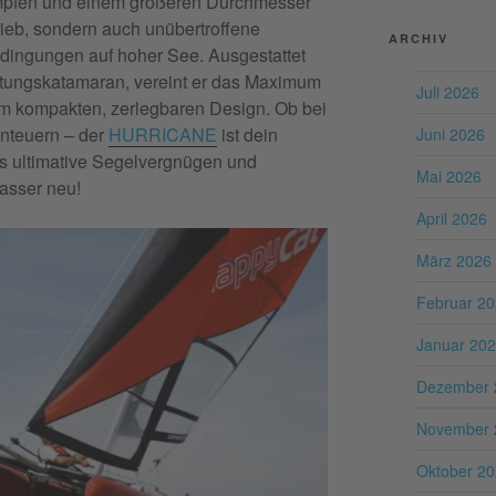
ümpfen und einem größeren Durchmesser
trieb, sondern auch unübertroffene
ARCHIV
Bedingungen auf hoher See. Ausgestattet
istungskatamaran, vereint er das Maximum
Juli 2026
em kompakten, zerlegbaren Design. Ob bei
nteuern – der
HURRICANE
ist dein
Juni 2026
as ultimative Segelvergnügen und
Mai 2026
asser neu!
April 2026
März 2026
Februar 2
Januar 20
Dezember 
November 
Oktober 2