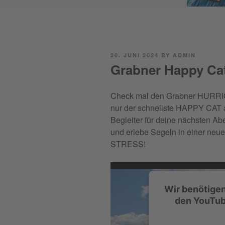
POSTED
20. JUNI 2024
BY
ADMIN
ON
Grabner Happy Cat
Check mal den Grabner HURRIC
nur der schnellste HAPPY CAT a
Begleiter
für deine nächsten Ab
und erlebe Segeln in einer ne
STRESS!
Wir benötige
den YouTub