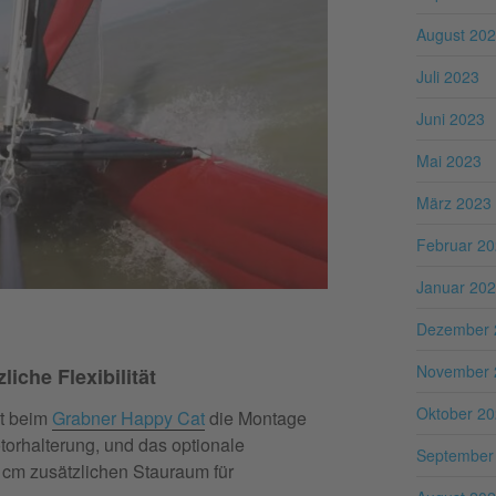
August 20
Juli 2023
Juni 2023
Mai 2023
März 2023
Februar 2
Januar 20
Dezember 
November 
iche Flexibilität
Oktober 2
t beim
Grabner Happy Cat
die Montage
torhalterung, und das optionale
September
 cm zusätzlichen Stauraum für