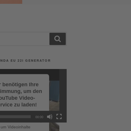
Search
NDA EU 22I GENERATOR
 benötigen Ihre
timmung, um den
ouTube Video-
rvice zu laden!
r verwenden einen
00:00
ce eines Drittanbieters,
um Videoinhalte