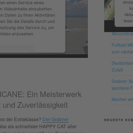
einzu
en einen Service eines
k
um Videoinhalte einzubetten.
NEUESTE BE
Akti
nn Daten zu Ihren Aktivitäten
lesen
sen Sie die Details durch und
Schnappe d
u
Nutzung des Service zu, um
Allroundma
Nutzu
 Video anzusehen.
die
Fußball-W
Informationen
zum nächst
Me
Deutschland
kzeptieren
Zufall!
entrics Consent Management
Grabner Sch
pow
form
&
eRecht24
spontane Fr
Co
CANE: Ein Meisterwerk
P
Machen wir 
 und Zuverlässigkeit
bnis der Extraklasse?
Der Grabner
NEUESTE KO
be als schnellster HAPPY CAT aller