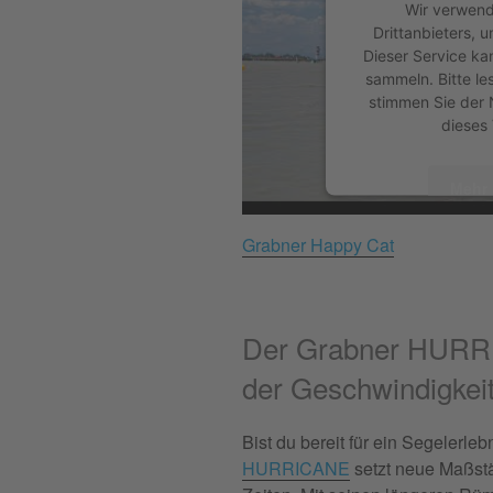
Wir verwend
Drittanbieters, 
Dieser Service ka
sammeln. Bitte le
stimmen Sie der 
dieses
Mehr 
Grabner Happy Cat
A
powered by
Userc
Plat
Der Grabner HURRI
der Geschwindigkeit
Bist du bereit für ein Segelerle
HURRICANE
setzt neue Maßstä