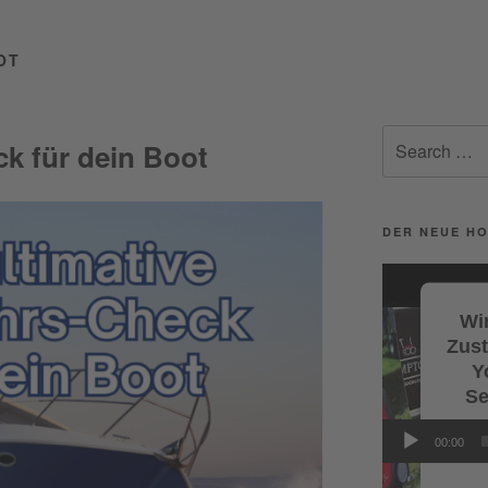
OT
Search
k für dein Boot
for:
DER NEUE HO
Video-
Player
Wir
Zus
Y
Se
Wi
00:00
Servi