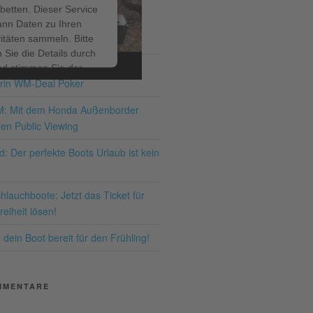
betten. Dieser Service
ann Daten zu Ihren
ITRÄGE
vitäten sammeln. Bitte
 Sie die Details durch
ir bis zum 19.07.2026 – den
nd stimmen Sie der
rin WM-Deal Poker
ng des Service zu, um
ses Video anzusehen.
M: Mit dem Honda Außenborder
en Public Viewing
hr Informationen
: Der perfekte Boots Urlaub ist kein
Akzeptieren
lauchboote: Jetzt das Ticket für
ered by
Usercentrics
eiheit lösen!
nsent Management
Platform
dein Boot bereit für den Frühling!
MMENTARE