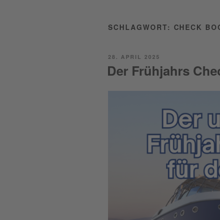
SCHLAGWORT:
CHECK BO
POSTED
28. APRIL 2025
ON
Der Frühjahrs Chec