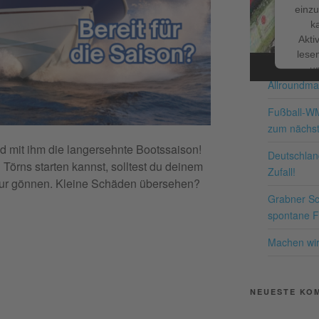
einzu
k
Facebook
NEUESTE BE
Akti
lesen
Schnappe d
u
Allroundma
Nutzu
die
Fußball-W
zum nächst
Me
nd mit ihm die langersehnte Bootssaison!
Deutschland
 Törns starten kannst, solltest du deinem
Zufall!
kur gönnen. Kleine Schäden übersehen?
Grabner Sch
Pow
spontane Fr
Co
Machen wir 
NEUESTE KO