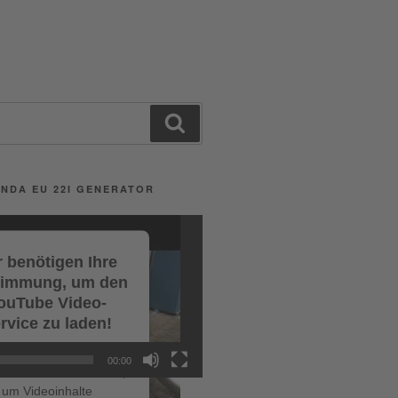
Search
NDA EU 22I GENERATOR
 benötigen Ihre
timmung, um den
ouTube Video-
rvice zu laden!
r verwenden einen
00:00
ce eines Drittanbieters,
um Videoinhalte