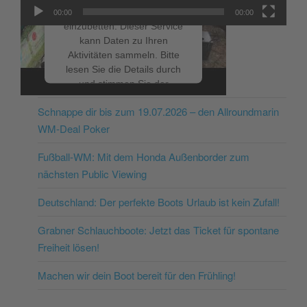
um Videoinhalte
00:00
00:00
einzubetten. Dieser Service
kann Daten zu Ihren
Aktivitäten sammeln. Bitte
lesen Sie die Details durch
NEUESTE BEITRÄGE
und stimmen Sie der
Nutzung des Service zu, um
Schnappe dir bis zum 19.07.2026 – den Allroundmarin
dieses Video anzusehen.
WM-Deal Poker
Mehr Informationen
Fußball-WM: Mit dem Honda Außenborder zum
nächsten Public Viewing
Akzeptieren
Deutschland: Der perfekte Boots Urlaub ist kein Zufall!
powered by
Usercentrics
Consent Management
Grabner Schlauchboote: Jetzt das Ticket für spontane
Platform
&
eRecht24
Freiheit lösen!
Machen wir dein Boot bereit für den Frühling!