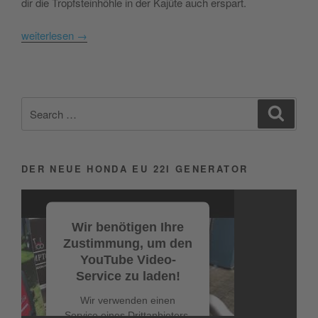
dir die Tropfsteinhöhle in der Kajüte auch erspart.
weiterlesen
→
Search
Search
for:
DER NEUE HONDA EU 22I GENERATOR
Video-
Player
Wir benötigen Ihre
Zustimmung, um den
YouTube Video-
Service zu laden!
Wir verwenden einen
Service eines Drittanbieters,