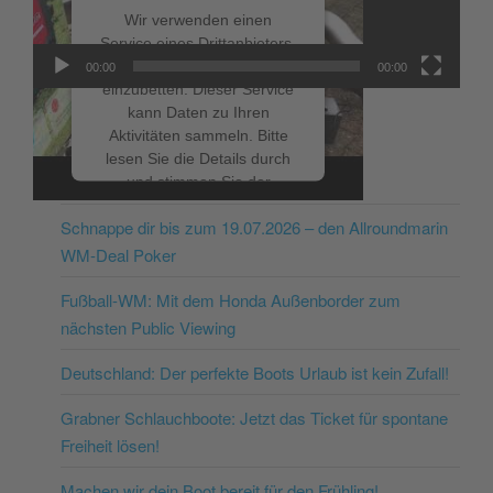
Wir verwenden einen
Service eines Drittanbieters,
um Videoinhalte
00:00
00:00
einzubetten. Dieser Service
kann Daten zu Ihren
Aktivitäten sammeln. Bitte
lesen Sie die Details durch
NEUESTE BEITRÄGE
und stimmen Sie der
Nutzung des Service zu, um
Schnappe dir bis zum 19.07.2026 – den Allroundmarin
dieses Video anzusehen.
WM-Deal Poker
Mehr Informationen
Fußball-WM: Mit dem Honda Außenborder zum
nächsten Public Viewing
Akzeptieren
Deutschland: Der perfekte Boots Urlaub ist kein Zufall!
powered by
Usercentrics
Consent Management
Grabner Schlauchboote: Jetzt das Ticket für spontane
Platform
&
eRecht24
Freiheit lösen!
Machen wir dein Boot bereit für den Frühling!