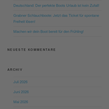
Akzeptieren
Deutschland: Der perfekte Boots Urlaub ist kein Zufall!
powered by
Usercentrics
Consent Management
Grabner Schlauchboote: Jetzt das Ticket für spontane
Platform
&
eRecht24
Freiheit lösen!
Machen wir dein Boot bereit für den Frühling!
NEUESTE KOMMENTARE
ARCHIV
Juli 2026
Juni 2026
Mai 2026