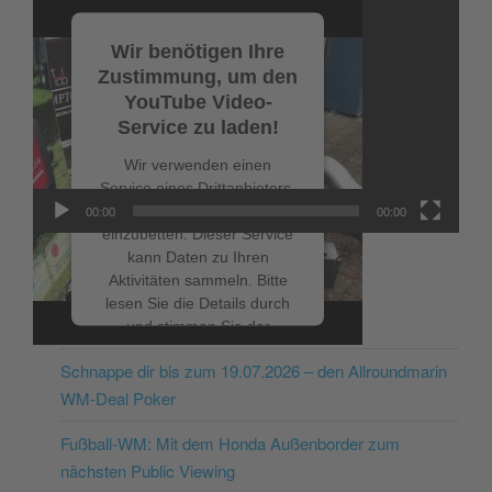
Video-
Player
Wir benötigen Ihre
Zustimmung, um den
YouTube Video-
Service zu laden!
Wir verwenden einen
Service eines Drittanbieters,
um Videoinhalte
00:00
00:00
einzubetten. Dieser Service
kann Daten zu Ihren
Aktivitäten sammeln. Bitte
lesen Sie die Details durch
NEUESTE BEITRÄGE
und stimmen Sie der
Nutzung des Service zu, um
Schnappe dir bis zum 19.07.2026 – den Allroundmarin
dieses Video anzusehen.
WM-Deal Poker
Mehr Informationen
Fußball-WM: Mit dem Honda Außenborder zum
nächsten Public Viewing