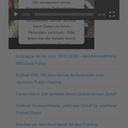
Wir verwenden einen
Service eines Drittanbieters,
um Videoinhalte
00:00
00:00
einzubetten. Dieser Service
kann Daten zu Ihren
Aktivitäten sammeln. Bitte
lesen Sie die Details durch
NEUESTE BEITRÄGE
und stimmen Sie der
Nutzung des Service zu, um
Schnappe dir bis zum 19.07.2026 – den Allroundmarin
dieses Video anzusehen.
WM-Deal Poker
Mehr Informationen
Fußball-WM: Mit dem Honda Außenborder zum
nächsten Public Viewing
Akzeptieren
Deutschland: Der perfekte Boots Urlaub ist kein Zufall!
powered by
Usercentrics
Consent Management
Grabner Schlauchboote: Jetzt das Ticket für spontane
Platform
&
eRecht24
Freiheit lösen!
Machen wir dein Boot bereit für den Frühling!