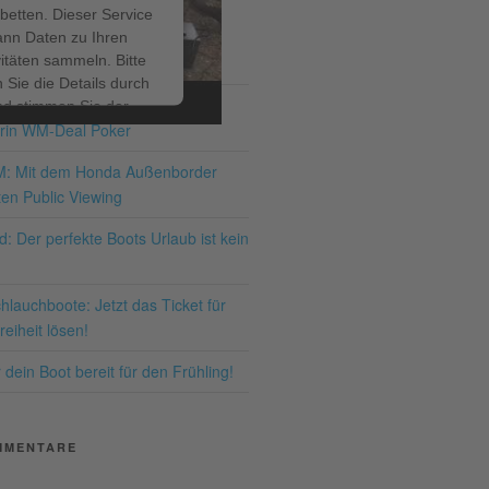
betten. Dieser Service
ann Daten zu Ihren
ITRÄGE
vitäten sammeln. Bitte
 Sie die Details durch
ir bis zum 19.07.2026 – den
nd stimmen Sie der
rin WM-Deal Poker
ng des Service zu, um
ses Video anzusehen.
M: Mit dem Honda Außenborder
en Public Viewing
hr Informationen
: Der perfekte Boots Urlaub ist kein
Akzeptieren
lauchboote: Jetzt das Ticket für
ered by
Usercentrics
eiheit lösen!
nsent Management
latform
&
eRecht24
dein Boot bereit für den Frühling!
MMENTARE