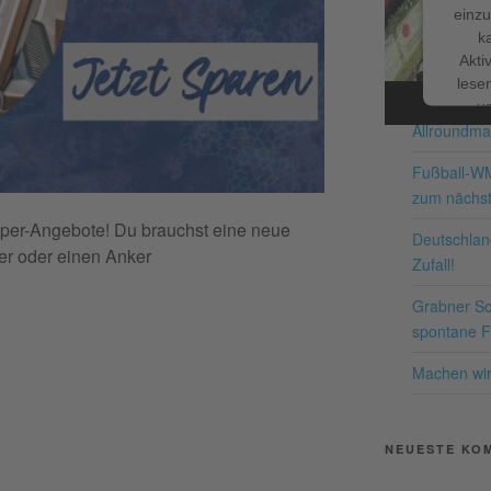
einzu
k
Facebook
NEUESTE BE
Akti
lesen
Schnappe d
u
Allroundma
Nutzu
die
Fußball-W
zum nächst
Me
apper-Angebote! Du brauchst eine neue
Deutschland
er oder einen Anker
Zufall!
Grabner Sch
pow
spontane Fr
Co
P
Machen wir 
NEUESTE KO