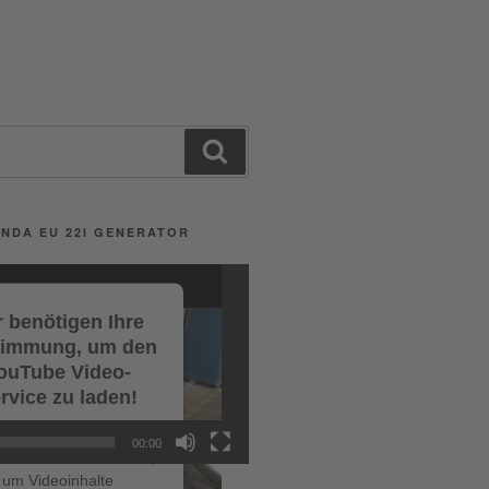
Search
NDA EU 22I GENERATOR
 benötigen Ihre
timmung, um den
ouTube Video-
rvice zu laden!
r verwenden einen
00:00
ce eines Drittanbieters,
um Videoinhalte