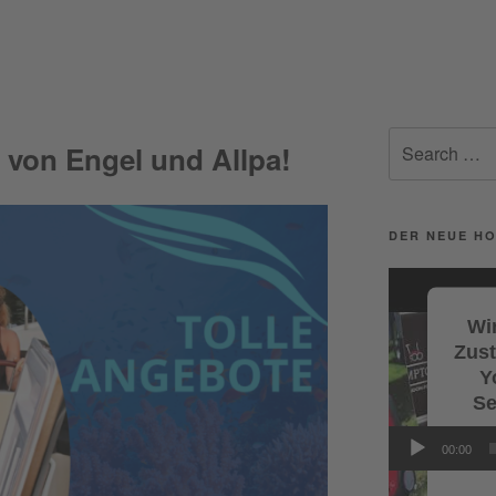
Search
von Engel und Allpa!
for:
DER NEUE HO
Video-
Player
Wir
Zus
Y
Se
Wi
00:00
Servi