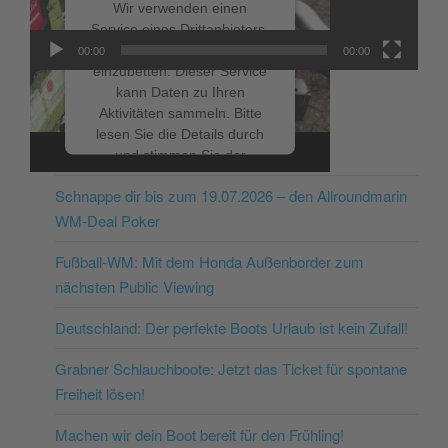
Wir verwenden einen
Service eines Drittanbieters,
um Videoinhalte
00:00
00:00
einzubetten. Dieser Service
kann Daten zu Ihren
Aktivitäten sammeln. Bitte
lesen Sie die Details durch
NEUESTE BEITRÄGE
und stimmen Sie der
Nutzung des Service zu, um
Schnappe dir bis zum 19.07.2026 – den Allroundmarin
dieses Video anzusehen.
WM-Deal Poker
Mehr Informationen
Fußball-WM: Mit dem Honda Außenborder zum
nächsten Public Viewing
Akzeptieren
Deutschland: Der perfekte Boots Urlaub ist kein Zufall!
powered by
Usercentrics
Consent Management
Grabner Schlauchboote: Jetzt das Ticket für spontane
Platform
&
eRecht24
Freiheit lösen!
Machen wir dein Boot bereit für den Frühling!