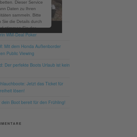
betten. Dieser Service
ann Daten zu Ihren
ITRÄGE
vitäten sammeln. Bitte
 Sie die Details durch
ir bis zum 19.07.2026 – den
nd stimmen Sie der
rin WM-Deal Poker
ng des Service zu, um
ses Video anzusehen.
M: Mit dem Honda Außenborder
en Public Viewing
hr Informationen
: Der perfekte Boots Urlaub ist kein
Akzeptieren
lauchboote: Jetzt das Ticket für
ered by
Usercentrics
eiheit lösen!
nsent Management
latform
&
eRecht24
dein Boot bereit für den Frühling!
MMENTARE