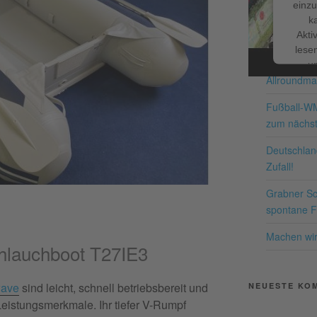
einzu
k
NEUESTE BE
Akti
lesen
Schnappe d
u
Allroundma
Nutzu
die
Fußball-W
zum nächst
Me
Deutschland
Zufall!
Grabner Sch
pow
spontane Fr
Co
P
Machen wir 
lauchboot T27IE3
ave
sind leicht, schnell betriebsbereit und
NEUESTE KO
Leistungsmerkmale. Ihr tiefer V-Rumpf