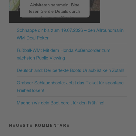
Aktivitäten sammeln. Bitte
lesen Sie die Details durch
NEUESTE BEITRÄGE
und stimmen Sie der
Nutzung des Service zu, um
Schnappe dir bis zum 19.07.2026 – den Allroundmarin
dieses Video anzusehen.
WM-Deal Poker
Mehr Informationen
Fußball-WM: Mit dem Honda Außenborder zum
nächsten Public Viewing
Akzeptieren
Deutschland: Der perfekte Boots Urlaub ist kein Zufall!
powered by
Usercentrics
Consent Management
Grabner Schlauchboote: Jetzt das Ticket für spontane
Platform
&
eRecht24
Freiheit lösen!
Machen wir dein Boot bereit für den Frühling!
NEUESTE KOMMENTARE