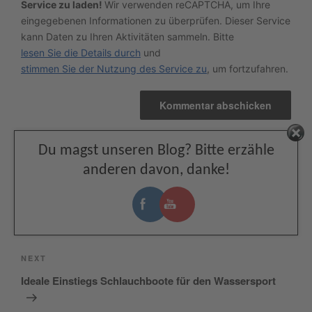
Service zu laden!
Wir verwenden reCAPTCHA, um Ihre
eingegebenen Informationen zu überprüfen. Dieser Service
kann Daten zu Ihren Aktivitäten sammeln. Bitte
lesen Sie die Details durch
und
stimmen Sie der Nutzung des Service zu
, um fortzufahren.
Facebook
Du magst unseren Blog? Bitte erzähle
anderen davon, danke!
Beitragsnavigation
Previous
PREVIOUS
Post
Mehr Wasserspaß auf dem Wasser mit Marine-
Sales.de
Next
NEXT
Post
Ideale Einstiegs Schlauchboote für den Wassersport