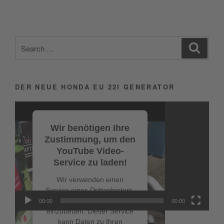
Search
Search
for:
DER NEUE HONDA EU 22I GENERATOR
Video-
Player
Wir benötigen Ihre
Zustimmung, um den
YouTube Video-
Service zu laden!
Wir verwenden einen
Service eines Drittanbieters,
um Videoinhalte
00:00
00:00
einzubetten. Dieser Service
kann Daten zu Ihren