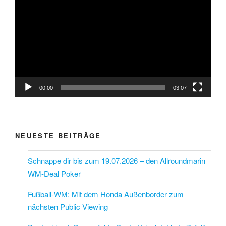
Player
00:00
03:07
NEUESTE BEITRÄGE
Schnappe dir bis zum 19.07.2026 – den Allroundmarin
WM-Deal Poker
Fußball-WM: Mit dem Honda Außenborder zum
nächsten Public Viewing