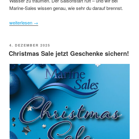
Wasser zu träumen. Der Saisonstart ruft – und wir bei
Marine-Sales wissen genau, wie sehr du darauf brennst.
weiterlesen
→
POSTED
4. DEZEMBER 2025
ON
Christmas Sale jetzt Geschenke sichern!