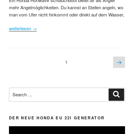
Ein Honda Honwave Schlauchboot bietet dir als Angler
mehr Angelmöglichkeiten. Du kannst an Stellen angeln, wo
man vom Ufer nicht hinkommt oder direkt auf dem Wasser,
weiterlesen
→
Seitennummerierung
Next
Page
1
page
der
Beiträge
Search
Search
for:
DER NEUE HONDA EU 22I GENERATOR
Video-