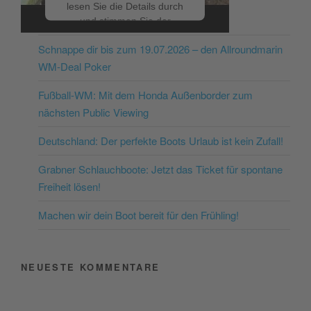
lesen Sie die Details durch
NEUESTE BEITRÄGE
und stimmen Sie der
Nutzung des Service zu, um
Schnappe dir bis zum 19.07.2026 – den Allroundmarin
dieses Video anzusehen.
WM-Deal Poker
Mehr Informationen
Fußball-WM: Mit dem Honda Außenborder zum
nächsten Public Viewing
Akzeptieren
Deutschland: Der perfekte Boots Urlaub ist kein Zufall!
powered by
Usercentrics
Consent Management
Grabner Schlauchboote: Jetzt das Ticket für spontane
Platform
&
eRecht24
Freiheit lösen!
Machen wir dein Boot bereit für den Frühling!
NEUESTE KOMMENTARE