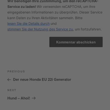
Wir benötigen Ihre Zustimmung, um den reCAPTCHA-
Service zu laden!
Wir verwenden reCAPTCHA, um Ihre
eingegebenen Informationen zu überprüfen. Dieser Service
kann Daten zu Ihren Aktivitäten sammeln. Bitte
lesen Sie die Details durch
und
stimmen Sie der Nutzung des Service zu
, um fortzufahren.
Beitragsnavigation
Previous
PREVIOUS
Post
Der neue Honda EU 22i Generator
Next
NEXT
Post
Hund – Ahoi!