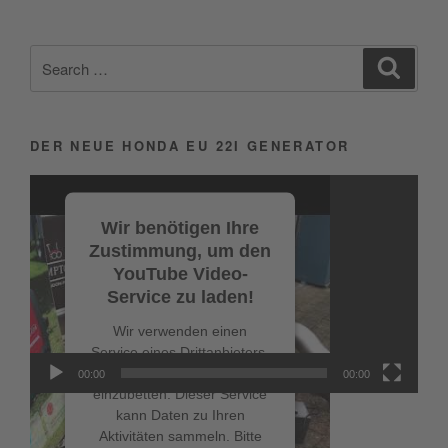
Search
Search
for:
DER NEUE HONDA EU 22I GENERATOR
Video-
Player
Wir benötigen Ihre
Zustimmung, um den
YouTube Video-
Service zu laden!
Wir verwenden einen
Service eines Drittanbieters,
um Videoinhalte
00:00
00:00
einzubetten. Dieser Service
kann Daten zu Ihren
Aktivitäten sammeln. Bitte