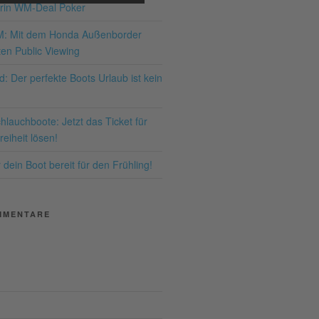
rin WM-Deal Poker
ng des Service zu, um
ses Video anzusehen.
M: Mit dem Honda Außenborder
en Public Viewing
hr Informationen
: Der perfekte Boots Urlaub ist kein
Akzeptieren
lauchboote: Jetzt das Ticket für
ered by
Usercentrics
eiheit lösen!
nsent Management
latform
&
eRecht24
dein Boot bereit für den Frühling!
MMENTARE