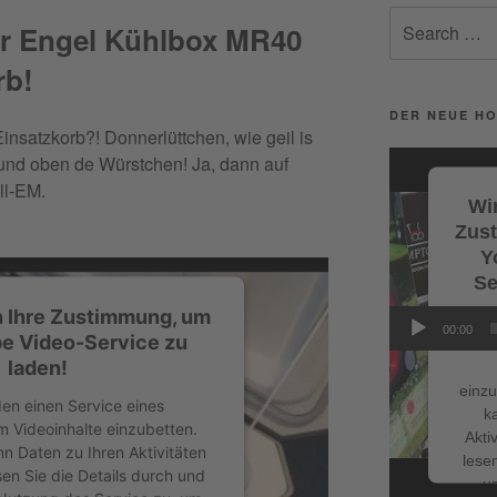
Search
ür Engel Kühlbox MR40
for:
Facebook
rb!
DER NEUE HO
nsatzkorb?! Donnerlüttchen, wie geil is
Video-
 und oben de Würstchen!
Ja, dann auf
Player
ll-EM.
Wir
Zus
Y
Se
n Ihre Zustimmung, um
Wi
00:00
e Video-Service zu
Servi
laden!
einzu
en einen Service eines
k
um Videoinhalte einzubetten.
NEUESTE BE
Akti
nn Daten zu Ihren Aktivitäten
lesen
sen Sie die Details durch und
Schnappe d
u