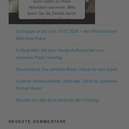
kann Daten zu Ihren
Aktivitäten sammeln. Bitte
lesen Sie die Details durch
NEUESTE BEITRÄGE
und stimmen Sie der
Nutzung des Service zu, um
Schnappe dir bis zum 19.07.2026 – den Allroundmarin
dieses Video anzusehen.
WM-Deal Poker
Mehr Informationen
Fußball-WM: Mit dem Honda Außenborder zum
nächsten Public Viewing
Akzeptieren
Deutschland: Der perfekte Boots Urlaub ist kein Zufall!
powered by
Usercentrics
Consent Management
Grabner Schlauchboote: Jetzt das Ticket für spontane
Platform
&
eRecht24
Freiheit lösen!
Machen wir dein Boot bereit für den Frühling!
NEUESTE KOMMENTARE