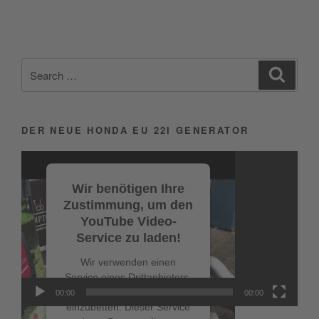
Search
Search
for:
DER NEUE HONDA EU 22I GENERATOR
Video-
Player
Wir benötigen Ihre
Zustimmung, um den
YouTube Video-
Service zu laden!
Wir verwenden einen
Service eines Drittanbieters,
um Videoinhalte
00:00
00:00
einzubetten. Dieser Service