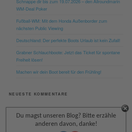
Schnappe dir bis zum 19.07.2026 – den Allroundmarin
dieses Video anzusehen.
WM-Deal Poker
Mehr Informationen
Fußball-WM: Mit dem Honda Außenborder zum
nächsten Public Viewing
Akzeptieren
Deutschland: Der perfekte Boots Urlaub ist kein Zufall!
powered by
Usercentrics
Consent Management
Grabner Schlauchboote: Jetzt das Ticket für spontane
Platform
&
eRecht24
Freiheit lösen!
Machen wir dein Boot bereit für den Frühling!
NEUESTE KOMMENTARE
Facebook
Du magst unseren Blog? Bitte erzähle
ARCHIV
anderen davon, danke!