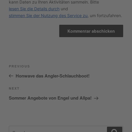
kann Daten zu Ihren Aktivitäten sammeln. Bitte
lesen Sie die Details durch
und
stimmen Sie der Nutzung des Service zu
, um fortzufahren.
Beitragsnavigation
Previous
PREVIOUS
Post
Honwave das Angler-Schlauchboot!
Next
NEXT
Post
Sommer Angebote von Engel und Allpa!
Search
Search