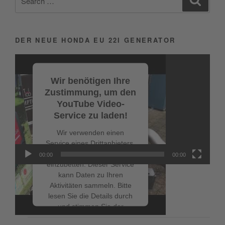
for:
DER NEUE HONDA EU 22I GENERATOR
Video-
Player
Wir benötigen Ihre
Zustimmung, um den
YouTube Video-
Service zu laden!
Wir verwenden einen
Service eines Drittanbieters,
um Videoinhalte
00:00
00:00
einzubetten. Dieser Service
kann Daten zu Ihren
Aktivitäten sammeln. Bitte
lesen Sie die Details durch
NEUESTE BEITRÄGE
und stimmen Sie der
Nutzung des Service zu, um