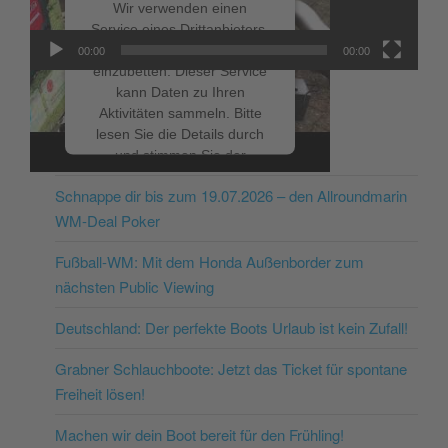
Wir verwenden einen
Service eines Drittanbieters,
um Videoinhalte
00:00
00:00
einzubetten. Dieser Service
kann Daten zu Ihren
Aktivitäten sammeln. Bitte
lesen Sie die Details durch
NEUESTE BEITRÄGE
und stimmen Sie der
Nutzung des Service zu, um
Schnappe dir bis zum 19.07.2026 – den Allroundmarin
dieses Video anzusehen.
WM-Deal Poker
Mehr Informationen
Fußball-WM: Mit dem Honda Außenborder zum
nächsten Public Viewing
Akzeptieren
Deutschland: Der perfekte Boots Urlaub ist kein Zufall!
powered by
Usercentrics
Consent Management
Grabner Schlauchboote: Jetzt das Ticket für spontane
Platform
&
eRecht24
Freiheit lösen!
Machen wir dein Boot bereit für den Frühling!