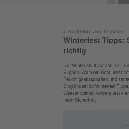
POSTED
6. NOVEMBER 2025
BY
ADMIN
ON
Winterfest Tipps: 
richtig
Der Winter steht vor der Tür – un
Slippen. Wer sein Boot jetzt rich
Feuchtigkeitsschäden und starte
Blog findest du Winterfest Tipps
Wasser optimal vorbereitest – e
mehr Sicherheit.