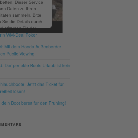
betten. Dieser Service
ann Daten zu Ihren
ITRÄGE
vitäten sammeln. Bitte
 Sie die Details durch
ir bis zum 19.07.2026 – den
nd stimmen Sie der
rin WM-Deal Poker
ng des Service zu, um
ses Video anzusehen.
M: Mit dem Honda Außenborder
en Public Viewing
hr Informationen
: Der perfekte Boots Urlaub ist kein
Akzeptieren
lauchboote: Jetzt das Ticket für
ered by
Usercentrics
eiheit lösen!
nsent Management
latform
&
eRecht24
dein Boot bereit für den Frühling!
MMENTARE