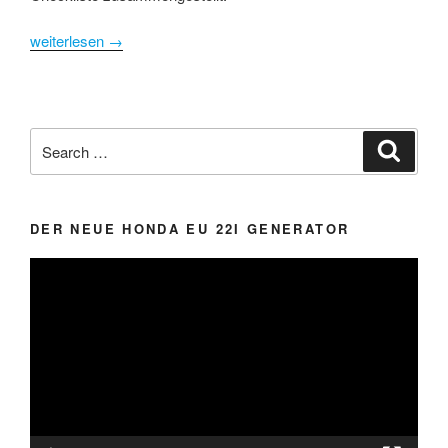
weiterlesen
→
Search
Search
for:
DER NEUE HONDA EU 22I GENERATOR
Video-
Player