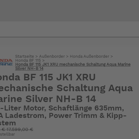
Bi
warte
Startseite
>
Außenborder
>
Honda Außenborder
>
Honda BF 115
>
Honda BF 115 JK1 XRU mechanische Schaltung Aqua Marine
Silver NH-B 14
nda BF 115 JK1 XRU
chanische Schaltung Aqua
rine Silver NH-B 14
4-Liter Motor, Schaftlänge 635mm,
A Ladestrom, Power Trimm & Kipp-
stem
:
€
17.599,00 €
stellbar