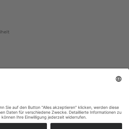
iheit
ratur