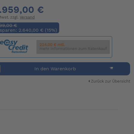
.959,00 €
 Mwst. zzgl.
Versand
599,00 €
 sparen: 2.640,00 € (15%)
224.00 € mtl.
mehr Informationen zum Ratenkauf
In den Warenkorb
Zurück zur Übersicht