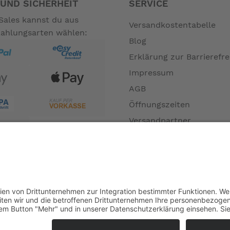
UND SICHERHEIT
SERVICE
Sales kannst du aus
Versandkostentabelle
Zahlungsarten wählen:
Blog
Erklärung zur Barrierefre
Impressum
AGB
Öffnungszeiten
Versandpartner
Verfügbarkeiten
Zahlung und Versand
Datenschutz
Fernabsatz
Widerrufsrecht MS
Widerrufsrecht bei Repa