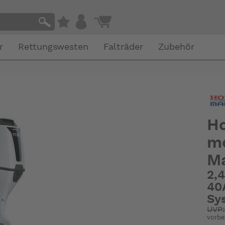
r
Rettungswesten
Falträder
Zubehör
Ho
me
Ma
2,
40
Sy
UVP
vorbe