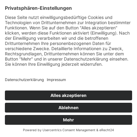
Engel Einsatzkorb für 6 Dosen passend für alle
MT 35 und MT 45
Mit diesem Gittereinsatz bekommen Sie Ordnung in Ihre Engel MT
Kühlbox. Das Gitter wird einfach senkrecht in den vorhandenen
Einsatzkorb eingeklemmt...
29,90 €
inkl. Mwst. zzgl.
Versand
Sofort lieferbar(Lieferzeit: 1-3 Werktage)