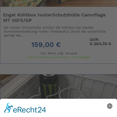
Engel Kühlbox IsolierSchutzhülle Camoflage
MT 45FS/GP
Die Isolier-Schutzhülle schützt die Kühlbox bei starker
Sonneneinstrahlung/ hoher Temperatur. Durch die Isolierhülle
springt die...
UVP:
159,00 €
€
204,70 €
inkl. Mwst. zzgl.
Versand
Sofort lieferbar(Lieferzeit: 1-3 Werktage)