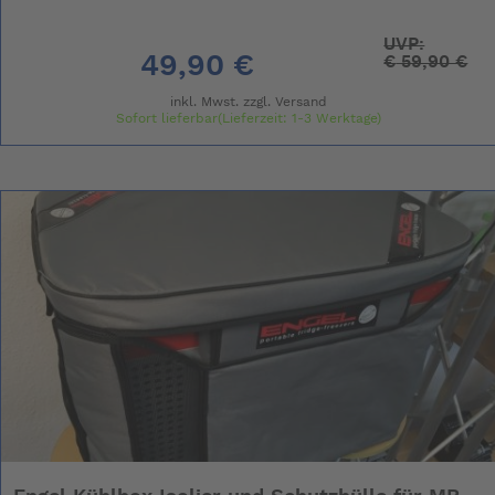
UVP:
49,90 €
€
59,90 €
inkl. Mwst. zzgl.
Versand
Sofort lieferbar(Lieferzeit: 1-3 Werktage)