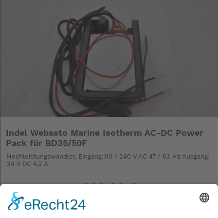
Indel Webasto Marine Isotherm AC-DC Power
Pack für BD35/50F
Hochleistungswandler, Eingang:110 / 240 V AC 47 / 63 Hz Ausgang:
24 V DC 4,2 A
463,20 €
inkl. Mwst. zzgl.
Versand
Lieferzeit auf Anfrage