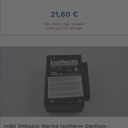
21,60 €
inkl. Mwst. zzgl.
Versand
Lieferzeit auf Anfrage
Indel Webasto Marine Isotherm Danfoss-