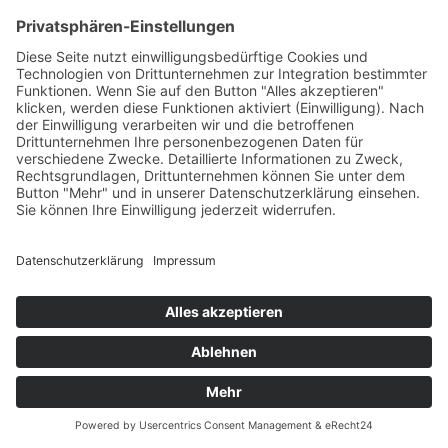
Indel Webasto Marine Isotherm Einbaurahmen
black 42/49
59,40 €